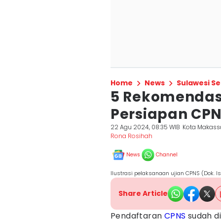
Home
News
Sulawesi Se
5 Rekomendasi
Persiapan CPN
22 Agu 2024, 08:35 WIB
Kota Makass
Rona Rosihah
News
Channel
Ilustrasi pelaksanaan ujian CPNS (Dok. 
Share Article
Pendaftaran
CPNS
sudah di