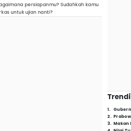
 bagaimana persiapanmu? Sudahkah kamu
kas untuk ujian nanti?
Trendi
1
.
Gubern
2
.
Prabow
3
.
Makan B
4
.
Nilai T