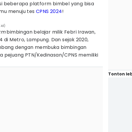
asi beberapa platform bimbel yang bisa
nmu menuju tes
CPNS 2024
!
.id)
orm
bimbingan belajar milik Febri Irawan,
14 di Metro, Lampung. Dan sejak 2020,
rkembang dengan membuka bimbingan
ara pejuang PTN/Kedinasan/CPNS memiliki
Tonton leb