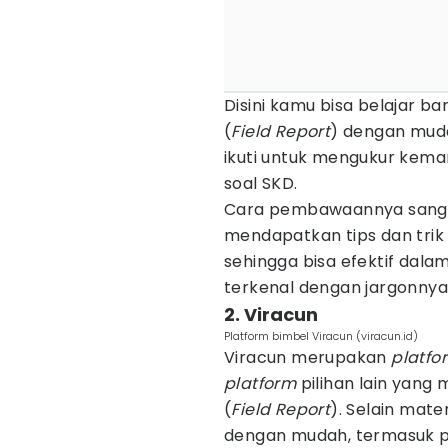
Disini kamu bisa belajar b
(
Field Report
) dengan muda
ikuti untuk mengukur kem
soal SKD.
Cara pembawaannya sanga
mendapatkan tips dan trik
sehingga bisa efektif dalam
terkenal dengan jargonnya y
2. Viracun
Platform bimbel Viracun (viracun.id)
Viracun merupakan
platfo
platform
pilihan lain yang
(
Field Report
). Selain mate
dengan mudah, termasuk p