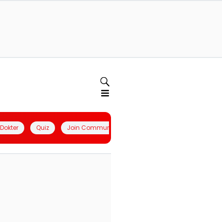
l Dokter
Quiz
Join Community