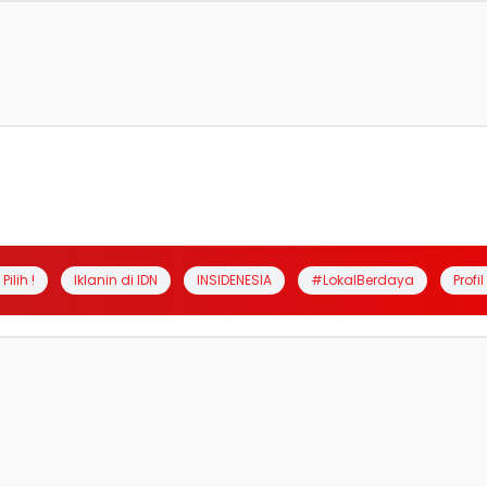
Pilih !
Iklanin di IDN
INSIDENESIA
#LokalBerdaya
Profi