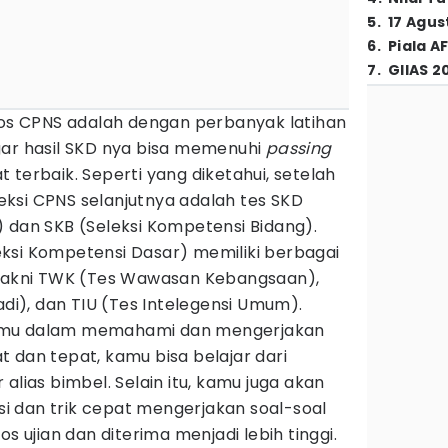
5
.
17 Agus
6
.
Piala A
7
.
GIIAS 2
olos CPNS adalah dengan perbanyak latihan
gar hasil SKD nya bisa memenuhi
passing
 terbaik. Seperti yang diketahui, setelah
eleksi CPNS selanjutnya adalah tes SKD
 dan SKB (Seleksi Kompetensi Bidang).
ksi Kompetensi Dasar) memiliki berbagai
 yakni TWK (Tes Wawasan Kebangsaan),
badi), dan TIU (Tes Intelegensi Umum).
amu dalam memahami dan mengerjakan
 dan tepat, kamu bisa belajar dari
alias bimbel. Selain itu, kamu juga akan
 dan trik cepat mengerjakan soal-soal
os ujian dan diterima menjadi lebih tinggi.