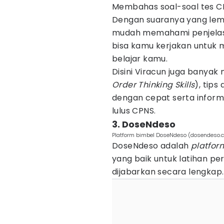
Membahas soal-soal tes C
Dengan suaranya yang lem
mudah memahami penjelas
bisa kamu kerjakan untuk
belajar kamu.
Disini Viracun juga banya
Order Thinking Skills
), tips
dengan cepat serta inform
lulus CPNS.
3. DoseNdeso
Platform bimbel DoseNdeso (dosendeso.
DoseNdeso adalah
platfor
yang baik untuk latihan p
dijabarkan secara lengkap