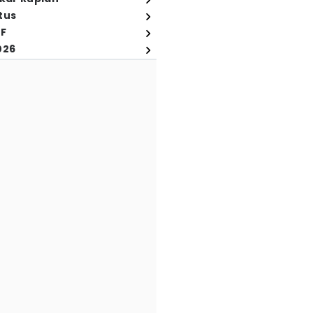
tus
FF
026