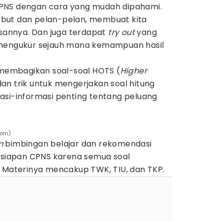
PNS dengan cara yang mudah dipahami.
but dan pelan-pelan, membuat kita
annya. Dan juga terdapat
try out
yang
 mengukur sejauh mana kemampuan hasil
k membagikan soal-soal HOTS (
Higher
 dan trik untuk mengerjakan soal hitung
asi-informasi penting tentang peluang
com)
m
bimbingan belajar dan rekomendasi
ersiapan CPNS karena semua soal
. Materinya mencakup TWK, TIU, dan TKP.