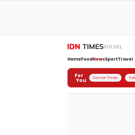
SULSEL
Home
Food
News
Sport
Travel
For
Soccer Times
Yuk 
You