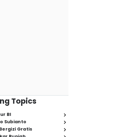
ng Topics
ur BI
o Subianto
ergizi Gratis
ukar Rupiah