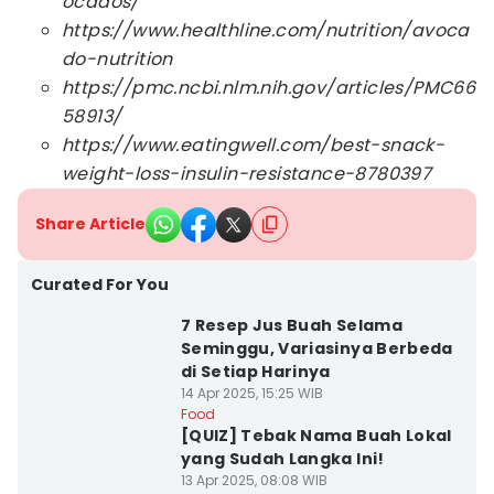
ocados/
https://www.healthline.com/nutrition/avoca
do-nutrition
https://pmc.ncbi.nlm.nih.gov/articles/PMC66
58913/
https://www.eatingwell.com/best-snack-
weight-loss-insulin-resistance-8780397
Share Article
Curated For You
7 Resep Jus Buah Selama
Seminggu, Variasinya Berbeda
di Setiap Harinya
14 Apr 2025, 15:25 WIB
Food
[QUIZ] Tebak Nama Buah Lokal
yang Sudah Langka Ini!
13 Apr 2025, 08:08 WIB