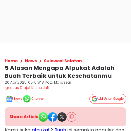
Home
News
Sulawesi Selatan
5 Alasan Mengapa Alpukat Adalah
Buah Terbaik untuk Kesehatanmu
20 Apr 2025, 05:16 WIB
Kota Makassar
Ignatius Drajat Krisna Jati
News
Channel
Add Us on Google
Share Article
Kamu suka
alpukat
?
Buah
ini semakin populer dan