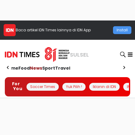
Baca artikel
IDN Times
lainnya di IDN App
Install
SULSEL
Home
Food
News
Sport
Travel
For
Soccer Times
Yuk Pilih !
Iklanin di IDN
INSI
You