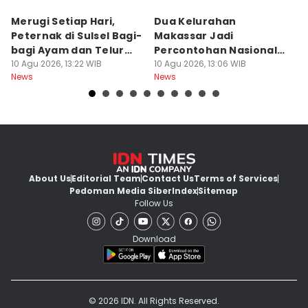
Merugi Setiap Hari,
Dua Kelurahan
G
Peternak di Sulsel Bagi-
Makassar Jadi
M
bagi Ayam dan Telur
Percontohan Nasional
Ti
Gratis
10 Agu 2026, 13:22 WIB
Sadar HAM
10 Agu 2026, 13:06 WIB
10
News
News
Ne
About Us
Editorial Team
Contact Us
Terms of Services
Pedoman Media Siber
Index
Sitemap
Follow Us
Download
© 2026 IDN. All Rights Reserved.