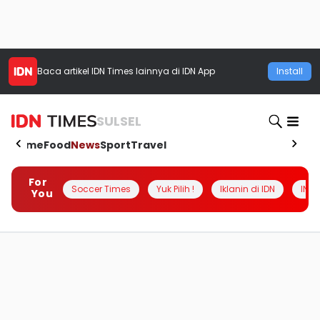
Baca artikel
IDN Times
lainnya di IDN App
Install
SULSEL
Home
Food
News
Sport
Travel
For
Soccer Times
Yuk Pilih !
Iklanin di IDN
INSI
You