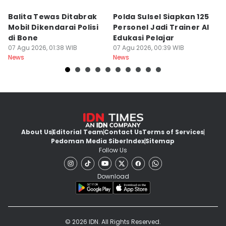
Balita Tewas Ditabrak
Polda Sulsel Siapkan 125
G
Mobil Dikendarai Polisi
Personel Jadi Trainer AI
M
di Bone
Edukasi Pelajar
H
07 Agu 2026, 01:38 WIB
07 Agu 2026, 00:39 WIB
T
06
News
News
Ne
About Us
Editorial Team
Contact Us
Terms of Services
Pedoman Media Siber
Index
Sitemap
Follow Us
Download
© 2026 IDN. All Rights Reserved.