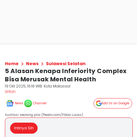
Home
News
Sulawesi Selatan
5 Alasan Kenapa Inferiority Complex
Bisa Merusak Mental Health
19 Okt 2025, 16:18 WIB
Kota Makassar
Afifah
News
Channel
Add Us on Google
Ilustrasi seorang pria (Pexels.com/Fábio Lucas)
Intinya Sih