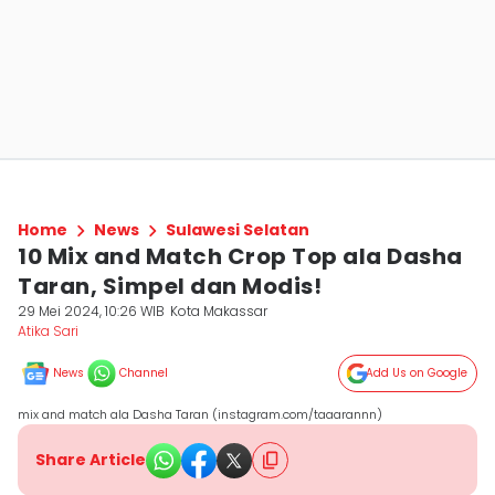
Home
News
Sulawesi Selatan
10 Mix and Match Crop Top ala Dasha
Taran, Simpel dan Modis!
29 Mei 2024, 10:26 WIB
Kota Makassar
Atika Sari
News
Channel
Add Us on Google
mix and match ala Dasha Taran (instagram.com/taaarannn)
Share Article