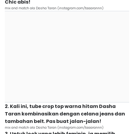
Chic abis!
mix and match ala Dasha Taran (instagram.com/taaarannn)
2. Kali ini, tube crop top warna hitam Dasha
Taran kombinasikan dengan celana jeans dan
tambahan belt. Pas buat jalan-jalan!
mix and match ala Dasha Taran (instagram.com/taaarannn)
3. Untuk look yang lebih feminin, ia memilih