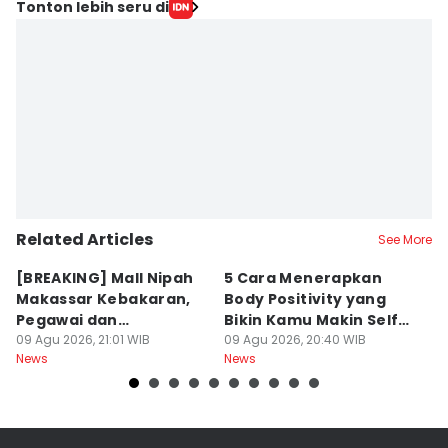
Tonton lebih seru di
Related Articles
See More
[BREAKING] Mall Nipah
5 Cara Menerapkan
5
Makassar Kebakaran,
Body Positivity yang
B
Pegawai dan
Bikin Kamu Makin Self-
B
Pengunjung Panik
09 Agu 2026, 21:01 WIB
Love
09 Agu 2026, 20:40 WIB
09
News
News
Ne