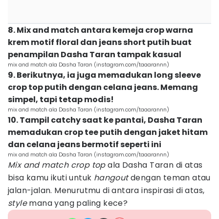
8. Mix and match antara kemeja crop warna
krem motif floral dan jeans short putih buat
penampilan Dasha Taran tampak kasual
mix and match ala Dasha Taran (instagram.com/taaarannn)
9. Berikutnya, ia juga memadukan long sleeve
crop top putih dengan celana jeans. Memang
simpel, tapi tetap modis!
mix and match ala Dasha Taran (instagram.com/taaarannn)
10. Tampil catchy saat ke pantai, Dasha Taran
memadukan crop tee putih dengan jaket hitam
dan celana jeans bermotif seperti ini
mix and match ala Dasha Taran (instagram.com/taaarannn)
Mix and match crop top
ala Dasha Taran di atas
bisa kamu ikuti untuk
hangout
dengan teman atau
jalan-jalan. Menurutmu di antara inspirasi di atas,
style
mana yang paling kece?