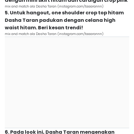
dengan mini skirt hitam dan cardigan crop pink
mix and match ala Dasha Taran (instagram.com/taaarannn)
5. Untuk hangout, one shoulder crop top hitam
Dasha Taran padukan dengan celana high
waist hitam. Beri kesan trendi!
mix and match ala Dasha Taran (instagram.com/taaarannn)
6. Pada look ini, Dasha Taran mengenakan