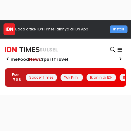
Baca artikel
IDN Times
lainnya di IDN App
Install
SULSEL
Home
Food
News
Sport
Travel
For
Soccer Times
Yuk Pilih !
Iklanin di IDN
INSI
You