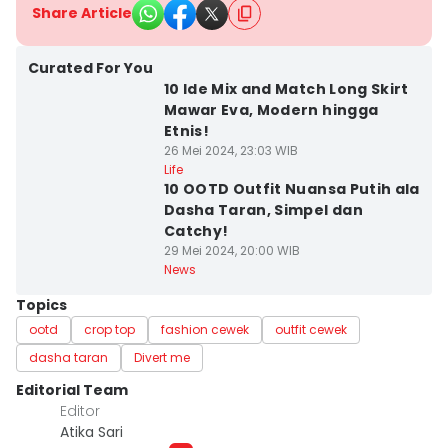
Share Article
Curated For You
10 Ide Mix and Match Long Skirt
Mawar Eva, Modern hingga
Etnis!
26 Mei 2024, 23:03 WIB
Life
10 OOTD Outfit Nuansa Putih ala
Dasha Taran, Simpel dan
Catchy!
29 Mei 2024, 20:00 WIB
News
Topics
ootd
crop top
fashion cewek
outfit cewek
dasha taran
Divert me
Editorial Team
Editor
Atika Sari