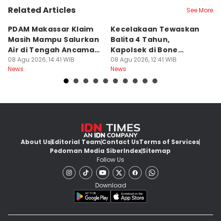
Related Articles
See More
PDAM Makassar Klaim
Kecelakaan Tewaskan
P
Masih Mampu Salurkan
Balita 4 Tahun,
S
Air di Tengah Ancaman
Kapolsek di Bone
R
Kekeringan
08 Agu 2026, 14:41 WIB
Diperiksa Propam
08 Agu 2026, 12:41 WIB
P
08
News
News
Ne
K
About Us
Editorial Team
Contact Us
Terms of Services
Pedoman Media Siber
Index
Sitemap
Follow Us
Download