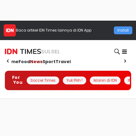
Baca artikel
IDN Times
lainnya di IDN App
Install
SULSEL
Home
Food
News
Sport
Travel
For
Soccer Times
Yuk Pilih !
Iklanin di IDN
INSI
You