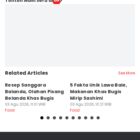
Tonton lebih seru di
Related Articles
See More
Resep Sanggara
5 Fakta Unik Lawa Bale,
7 
Balanda, Olahan Pisang
Makanan Khas Bugis
S
Belanda Khas Bugis
Mirip Sashimi
T
03 Agu 2026, 11:01 WIB
03 Agu 2026, 10:21 WIB
02
Food
Food
Fo