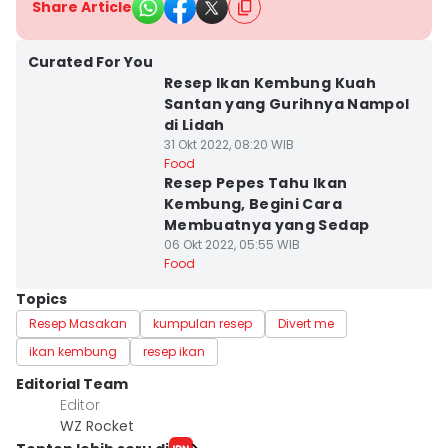
Share Article
Curated For You
Resep Ikan Kembung Kuah
Santan yang Gurihnya Nampol
di Lidah
31 Okt 2022, 08:20 WIB
Food
Resep Pepes Tahu Ikan
Kembung, Begini Cara
Membuatnya yang Sedap
06 Okt 2022, 05:55 WIB
Food
Topics
Resep Masakan
kumpulan resep
Divert me
ikan kembung
resep ikan
Editorial Team
Editor
WZ Rocket