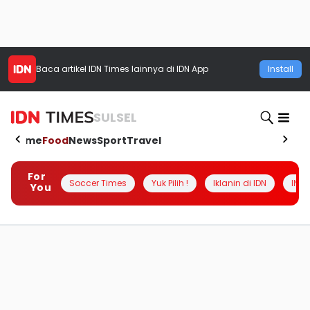
Baca artikel
IDN Times
lainnya di IDN App
Install
SULSEL
Home
Food
News
Sport
Travel
For
Soccer Times
Yuk Pilih !
Iklanin di IDN
INSI
You