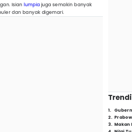
gan. Isian
lumpia
juga semakin banyak
puler dan banyak digemari.
Trendi
1
.
Gubern
2
.
Prabow
3
.
Makan B
4
.
Nilai T