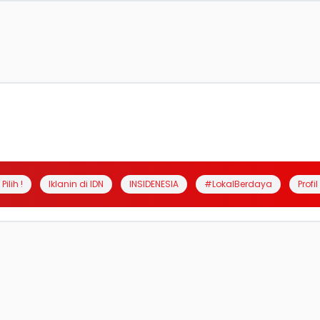
Pilih !
Iklanin di IDN
INSIDENESIA
#LokalBerdaya
Profi