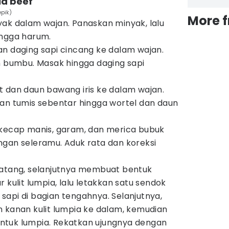
a beef
epik)
More 
ak dalam wajan. Panaskan minyak, lalu
ingga harum.
n daging sapi cincang ke dalam wajan.
n bumbu. Masak hingga daging sapi
 dan daun bawang iris ke dalam wajan.
an tumis sebentar hingga wortel dan daun
 kecap manis, garam, dan merica bubuk
gan seleramu. Aduk rata dan koreksi
matang, selanjutnya membuat bentuk
 kulit lumpia, lalu letakkan satu sendok
api di bagian tengahnya. Selanjutnya,
dan kanan kulit lumpia ke dalam, kemudian
tuk lumpia. Rekatkan ujungnya dengan