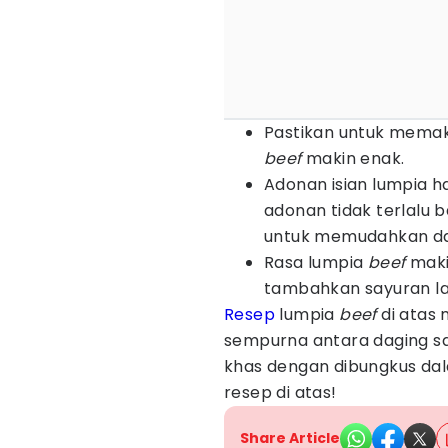
Pastikan untuk memaka
beef
makin enak.
Adonan isian lumpia h
adonan tidak terlalu b
untuk memudahkan dal
Rasa lumpia
beef
makin
tambahkan sayuran lai
Resep
lumpia
beef
di atas 
sempurna antara daging 
khas dengan dibungkus dala
resep di atas!
Share Article