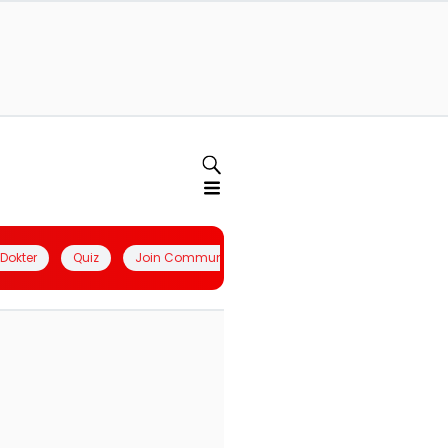
l Dokter
Quiz
Join Community