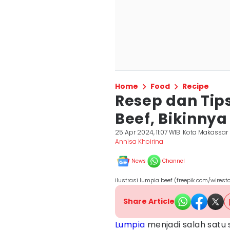
Home
Food
Recipe
Resep dan Ti
Beef, Bikinny
25 Apr 2024, 11:07 WIB
Kota Makassar
Annisa Khoirina
News
Channel
ilustrasi lumpia beef (freepik.com/wirest
Share Article
Lumpia
menjadi salah satu 