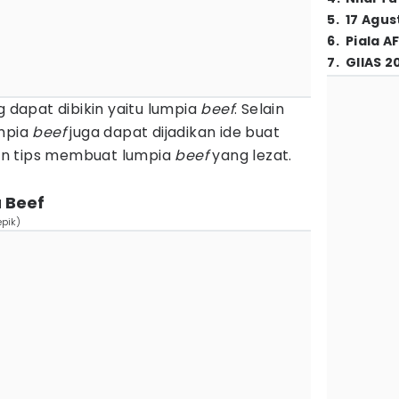
5
.
17 Agus
6
.
Piala A
7
.
GIIAS 2
g dapat dibikin yaitu lumpia
beef
. Selain
umpia
beef
juga dapat dijadikan ide buat
n tips membuat lumpia
beef
yang lezat.
 Beef
epik)