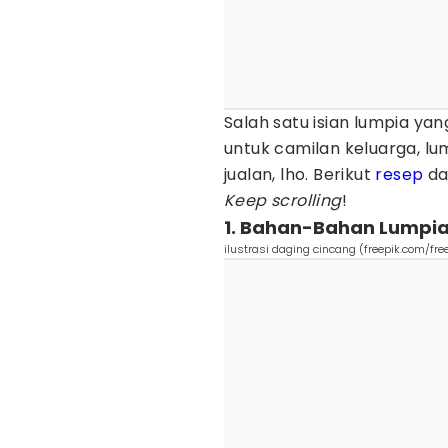
Salah satu isian lumpia yan
untuk camilan keluarga, l
jualan, lho. Berikut
resep
da
Keep scrolling
!
1. Bahan-Bahan Lumpia
ilustrasi daging cincang (freepik.com/fre