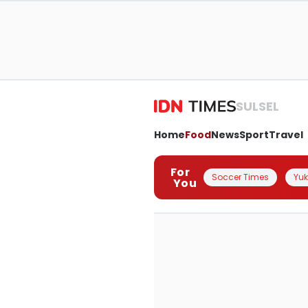
SULSEL
Home
Food
News
Sport
Travel
For
Soccer Times
Yuk 
You