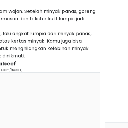
lam wajan. Setelah minyak panas, goreng
masan dan tekstur kulit lumpia jadi
, lalu angkat lumpia dari minyak panas,
i atas kertas minyak. Kamu juga bisa
ntuk menghilangkan kelebihan minyak.
 dinikmati.
a beef
ik.com/freepik)