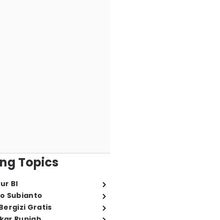
ng Topics
ur BI
o Subianto
ergizi Gratis
ukar Rupiah