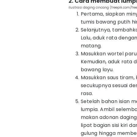
2. Cara membuat lumpi
ilustrasi daging cincang (freepik.com/fre
Pertama, siapkan miny
tumis bawang putih h
Selanjutnya, tambahka
Lalu, aduk rata denga
matang.
Masukkan wortel parut
Kemudian, aduk rata d
bawang layu.
Masukkan saus tiram,
secukupnya sesuai den
rasa.
Setelah bahan isian 
lumpia. Ambil selembar
makan adonan daging s
lipat bagian sisi kiri 
gulung hingga memben