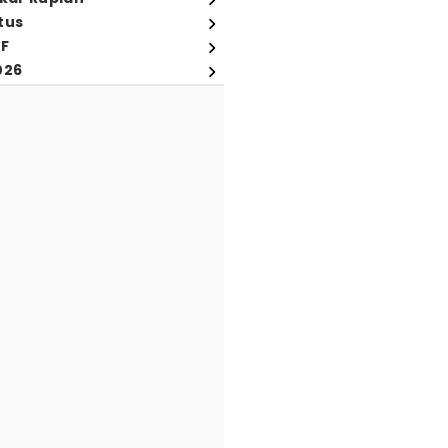
tus
FF
026