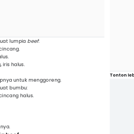
uat lumpia
beef
:
cincang.
lus.
iris halus.
Tonton leb
upnya untuk menggoreng.
uat bumbu:
cincang halus.
pnya.