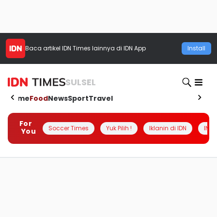
Baca artikel
IDN Times
lainnya di IDN App
Install
SULSEL
Home
Food
News
Sport
Travel
For
Soccer Times
Yuk Pilih !
Iklanin di IDN
INSI
You