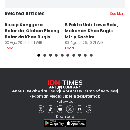
Related Articles
See More
Resep Sanggara
5 Fakta Unik Lawa Bale,
7 
Balanda, Olahan Pisang
Makanan Khas Bugis
S
Belanda Khas Bugis
Mirip Sashimi
T
03 Agu 2026, 11:01 WIB
03 Agu 2026, 10:21 WIB
02
Food
Food
Fo
About Us
Editorial Team
Contact Us
Terms of Services
Pedoman Media Siber
Index
Sitemap
Follow Us
Download