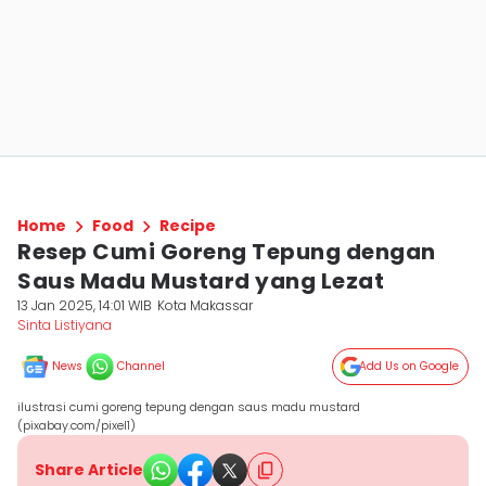
Home
Food
Recipe
Resep Cumi Goreng Tepung dengan
Saus Madu Mustard yang Lezat
13 Jan 2025, 14:01 WIB
Kota Makassar
Sinta Listiyana
News
Channel
Add Us on Google
ilustrasi cumi goreng tepung dengan saus madu mustard
(pixabay.com/pixel1)
Share Article