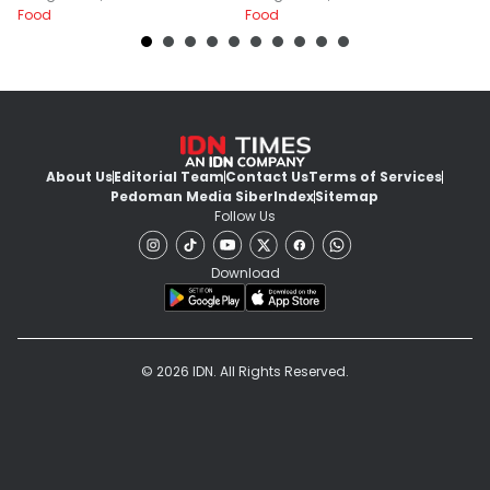
Food
Food
Fo
About Us
Editorial Team
Contact Us
Terms of Services
Pedoman Media Siber
Index
Sitemap
Follow Us
Download
© 2026 IDN. All Rights Reserved.