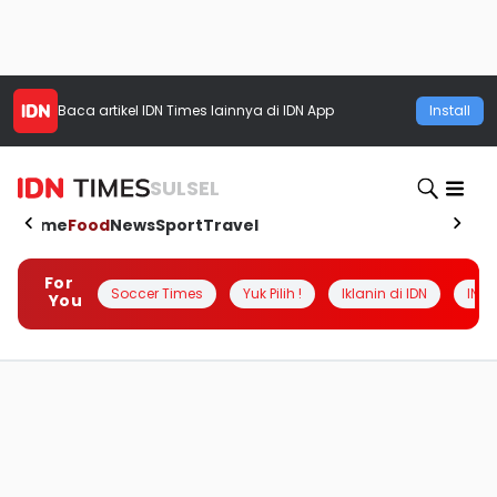
Baca artikel
IDN Times
lainnya di IDN App
Install
SULSEL
Home
Food
News
Sport
Travel
For
Soccer Times
Yuk Pilih !
Iklanin di IDN
INSI
You