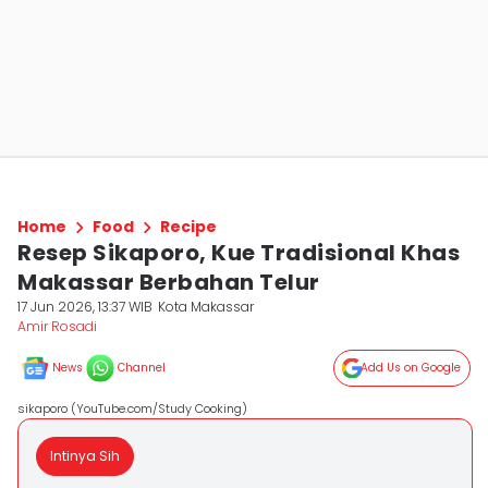
Home
Food
Recipe
Resep Sikaporo, Kue Tradisional Khas
Makassar Berbahan Telur
17 Jun 2026, 13:37 WIB
Kota Makassar
Amir Rosadi
News
Channel
Add Us on Google
sikaporo (YouTube.com/Study Cooking)
Intinya Sih