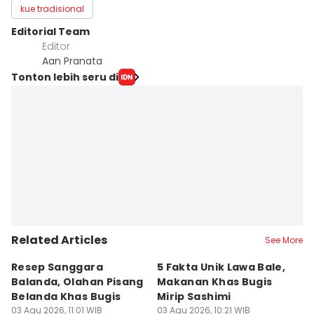
kue tradisional
Editorial Team
Editor
Aan Pranata
Tonton lebih seru di
Related Articles
See More
Resep Sanggara
5 Fakta Unik Lawa Bale,
7 
Balanda, Olahan Pisang
Makanan Khas Bugis
S
Belanda Khas Bugis
Mirip Sashimi
T
03 Agu 2026, 11:01 WIB
03 Agu 2026, 10:21 WIB
02