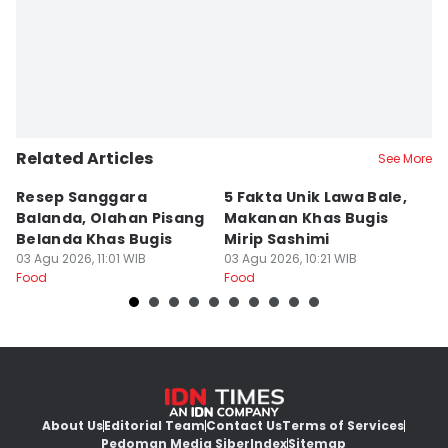
Related Articles
See More
Resep Sanggara
5 Fakta Unik Lawa Bale,
7 
Balanda, Olahan Pisang
Makanan Khas Bugis
S
Belanda Khas Bugis
Mirip Sashimi
T
03 Agu 2026, 11:01 WIB
03 Agu 2026, 10:21 WIB
02
Food
Food
Fo
About Us
Editorial Team
Contact Us
Terms of Services
Pedoman Media Siber
Index
Sitemap