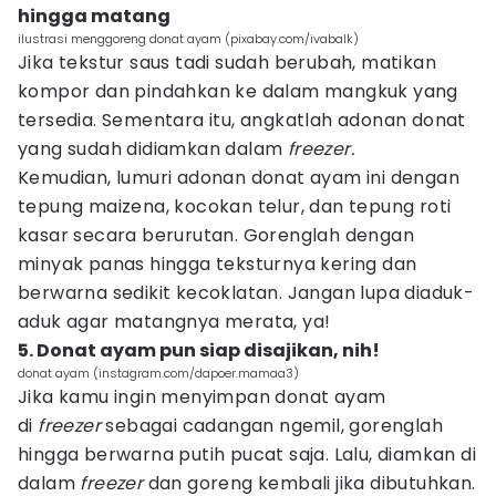
hingga matang
ilustrasi menggoreng donat ayam (pixabay.com/ivabalk)
Jika tekstur saus tadi sudah berubah, matikan
kompor dan pindahkan ke dalam mangkuk yang
tersedia. Sementara itu, angkatlah adonan donat
yang sudah didiamkan dalam
freezer.
Kemudian, lumuri adonan donat ayam ini dengan
tepung maizena, kocokan telur, dan tepung roti
kasar secara berurutan. Gorenglah dengan
minyak panas hingga teksturnya kering dan
berwarna sedikit kecoklatan. Jangan lupa diaduk-
aduk agar matangnya merata, ya!
5. Donat ayam pun siap disajikan, nih!
donat ayam (instagram.com/dapoer.mamaa3)
Jika kamu ingin menyimpan donat ayam
di
freezer
sebagai cadangan ngemil, gorenglah
hingga berwarna putih pucat saja. Lalu, diamkan di
dalam
freezer
dan goreng kembali jika dibutuhkan.