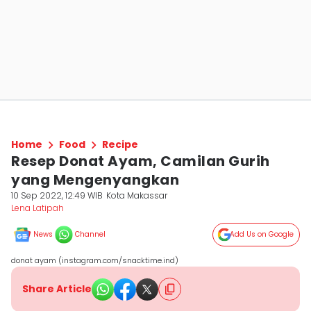
Home
Food
Recipe
Resep Donat Ayam, Camilan Gurih
yang Mengenyangkan
10 Sep 2022, 12:49 WIB
Kota Makassar
Lena Latipah
News
Channel
Add Us on Google
donat ayam (instagram.com/snacktime.ind)
Share Article