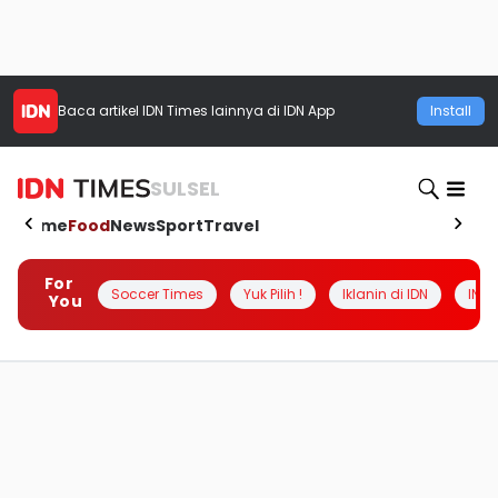
Baca artikel
IDN Times
lainnya di IDN App
Install
SULSEL
Home
Food
News
Sport
Travel
For
Soccer Times
Yuk Pilih !
Iklanin di IDN
INSI
You