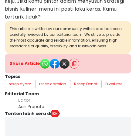
keju. Jika kamu pintar dalam menyusun strategi
bisnis kuliner, menu ini pasti laku keras. Kamu
tertarik tidak?
This article is written by our community writers and has been
carefully reviewed by our editorial team. We strive to provide
the most accurate and reliable information, ensuring high
standards of quality, credibility, and trustworthiness.
Share Article
Topics
resep ayam
resep camilan
Resep Donat
Divert me
Editorial Team
Editor
Aan Pranata
Tonton lebih seru di