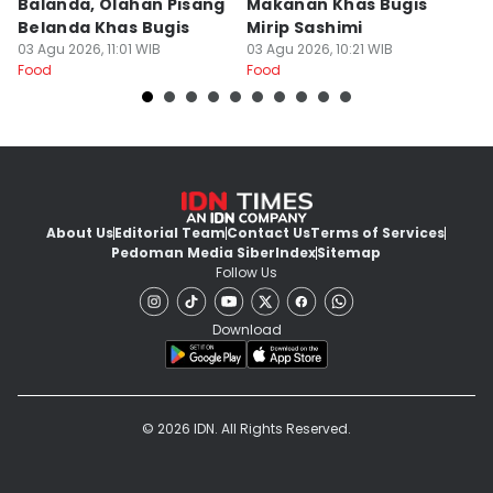
Balanda, Olahan Pisang
Makanan Khas Bugis
S
Belanda Khas Bugis
Mirip Sashimi
T
03 Agu 2026, 11:01 WIB
03 Agu 2026, 10:21 WIB
02
Food
Food
Fo
About Us
Editorial Team
Contact Us
Terms of Services
Pedoman Media Siber
Index
Sitemap
Follow Us
Download
© 2026 IDN. All Rights Reserved.