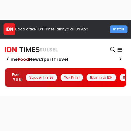
Baca artikel
IDN Times
lainnya di IDN App
Install
SULSEL
Home
Food
News
Sport
Travel
For
Soccer Times
Yuk Pilih !
Iklanin di IDN
INSI
You