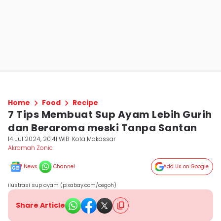
Home
Food
Recipe
7 Tips Membuat Sup Ayam Lebih Gurih
dan Beraroma meski Tanpa Santan
14 Jul 2024, 20:41 WIB
Kota Makassar
Akromah Zonic
News
Channel
Add Us on Google
ilustrasi sup ayam (pixabay.com/cegoh)
Share Article