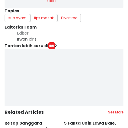
Food
Topics
sup ayam
tips masak
Divert me
Editorial Team
Editor
Irwan Idris
Tonton lebih seru di
Related Articles
See More
Resep Sanggara
5 Fakta Unik Lawa Bale,
7 