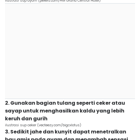
ilustrasi sup ayam (pexels.com/HM Grand Central Hotel)
2. Gunakan bagian tulang seperti ceker atau
sayap untuk menghasilkan kaldu yang lebih
keruh dan gurih
ilustrasi sup ceker (vecteezy.com/bigcxlotus)
3. Sedikit jahe dan kunyit dapat menetralkan
bau amis pada ayam dan menambah sensasi