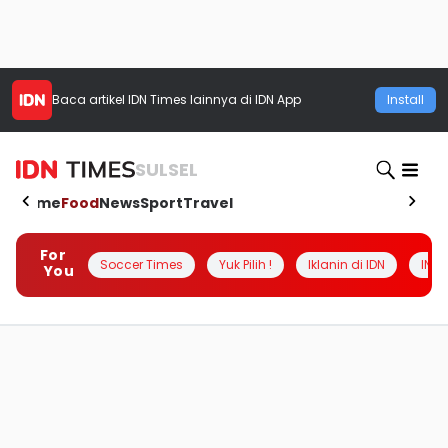
Baca artikel
IDN Times
lainnya di IDN App
Install
SULSEL
Home
Food
News
Sport
Travel
For
Soccer Times
Yuk Pilih !
Iklanin di IDN
INSI
You