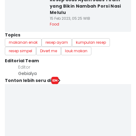
yang Bikin Nambah Porsi Nasi
Melulu
15 Feb 2023, 05:25 WIB
Food
Topics
makanan enak
resep ayam
kumpulan resep
resep simpel
Divert me
lauk makan
Editorial Team
Editor
Gebialya
Tonton lebih seru di