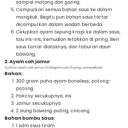
sampai matang dan garing.
Campurkan semua bahan saus ke dalam
mangkuk. Begitu pun bahan saus tartar
dicampurkan dalam wadah berbeda.
Celupkan ayam tepung krispi ke dalam saus,
lalu iris-iris, kemudian letakkan di piring. Beri
saus tartar diatasnya, dan taburan daun
bawang.
2. Ayam cah jamur
Ilustrasi ayam cah jamur (instagram.com/huang_chinesefood)
Bahan:
300 gram paha ayam boneless, potong-
potong
Pakcoy secukupnya, iris
Jamur secukupnya
2 siung bawang puting, cincang
Bahan bumbu saus:
1 sdm saus tiram