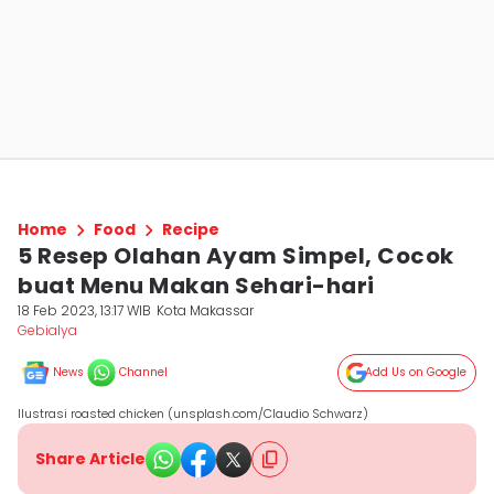
Home
Food
Recipe
5 Resep Olahan Ayam Simpel, Cocok
buat Menu Makan Sehari-hari
18 Feb 2023, 13:17 WIB
Kota Makassar
Gebialya
News
Channel
Add Us on Google
Ilustrasi roasted chicken (unsplash.com/Claudio Schwarz)
Share Article