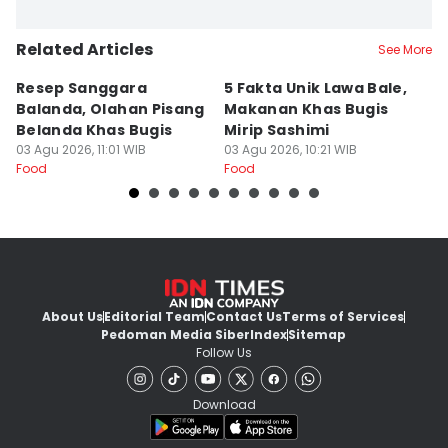
Related Articles
See More
Resep Sanggara
5 Fakta Unik Lawa Bale,
7 
Balanda, Olahan Pisang
Makanan Khas Bugis
S
Belanda Khas Bugis
Mirip Sashimi
T
03 Agu 2026, 11:01 WIB
03 Agu 2026, 10:21 WIB
02
Food
Food
Fo
About Us
Editorial Team
Contact Us
Terms of Services
Pedoman Media Siber
Index
Sitemap
Follow Us
Download