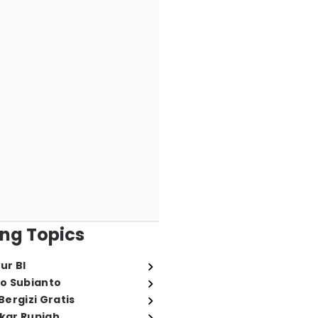
ng Topics
ur BI
o Subianto
ergizi Gratis
ukar Rupiah