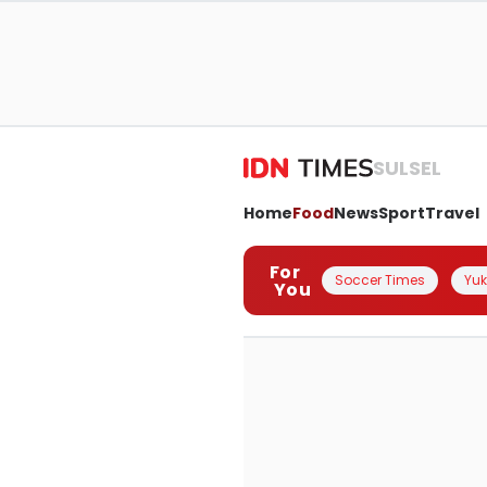
SULSEL
Home
Food
News
Sport
Travel
For
Soccer Times
Yuk 
You