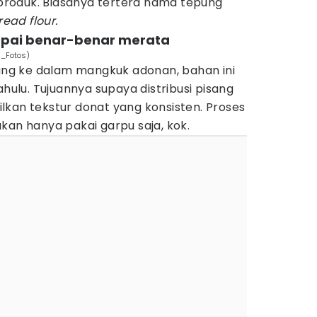
roduk. Biasanya tertera nama tepung
read flour.
mpai benar-benar merata
s_Fotos)
g ke dalam mangkuk adonan, bahan ini
ahulu. Tujuannya supaya distribusi pisang
lkan tekstur donat yang konsisten. Proses
kan hanya pakai garpu saja, kok.