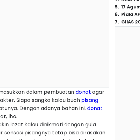
5
.
17 Agus
6
.
Piala A
7
.
GIIAS 2
dimasukkan dalam pembuatan
donat
agar
akter. Siapa sangka kalau buah
pisang
atunya. Dengan adanya bahan ini,
donat
t, lho.
kin lezat kalau dinikmati dengan gula
r sensasi pisangnya tetap bisa dirasakan