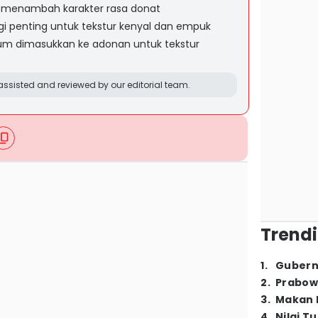
 menambah karakter rasa donat
ggi penting untuk tekstur kenyal dan empuk
um dimasukkan ke adonan untuk tekstur
ssisted and reviewed by our editorial team.
Trendi
1
.
Gubern
2
.
Prabow
3
.
Makan B
4
.
Nilai T