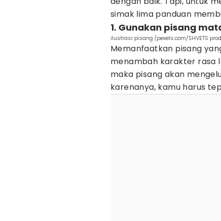
dengan baik. Tapi, untuk 
simak lima panduan membu
1. Gunakan pisang mat
ilustrasi pisang (pexels.com/SHVETS prod
Memanfaatkan pisang yan
menambah karakter rasa l
maka pisang akan mengel
karenanya, kamu harus te