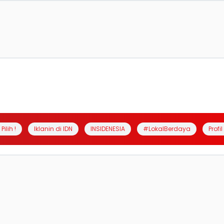
Pilih !
Iklanin di IDN
INSIDENESIA
#LokalBerdaya
Profi