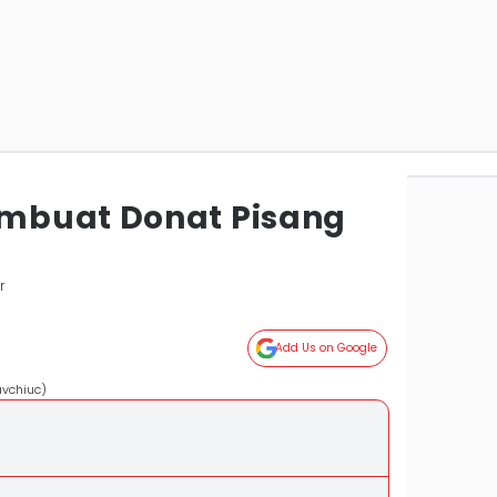
mbuat Donat Pisang
r
Add Us on Google
avchiuc)