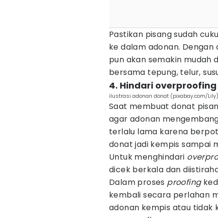
Pastikan pisang sudah cuk
ke dalam adonan. Dengan
pun akan semakin mudah da
bersama tepung, telur, susu
4. Hindari overproofi
ilustrasi adonan donat (pixabay.com/Lily
Saat membuat donat pisan
agar adonan mengembang o
terlalu lama karena berpo
donat jadi kempis sampai
Untuk menghindari
overpro
dicek berkala dan diistira
Dalam proses
proofing
kedu
kembali secara perlahan m
adonan kempis atau tidak k