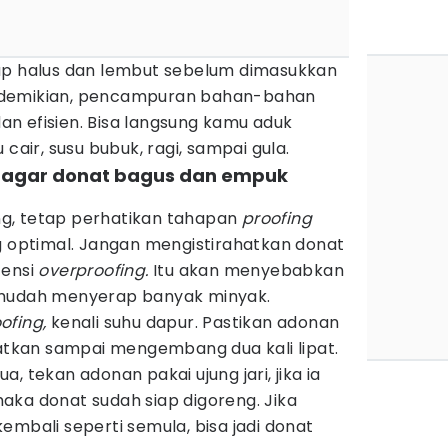
up halus dan lembut sebelum dimasukkan
 demikian, pencampuran bahan-bahan
n efisien. Bisa langsung kamu aduk
 cair, susu bubuk, ragi, sampai gula.
ng agar donat bagus dan empuk
)
g, tetap perhatikan tahapan
proofing
ptimal. Jangan mengistirahatkan donat
tensi
overproofing.
Itu akan menyebabkan
 mudah menyerap banyak minyak.
ofing,
kenali suhu dapur. Pastikan adonan
hatkan sampai mengembang dua kali lipat.
a, tekan adonan pakai ujung jari, jika ia
aka donat sudah siap digoreng. Jika
embali seperti semula, bisa jadi donat