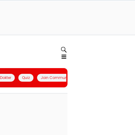
l Dokter
Quiz
Join Community