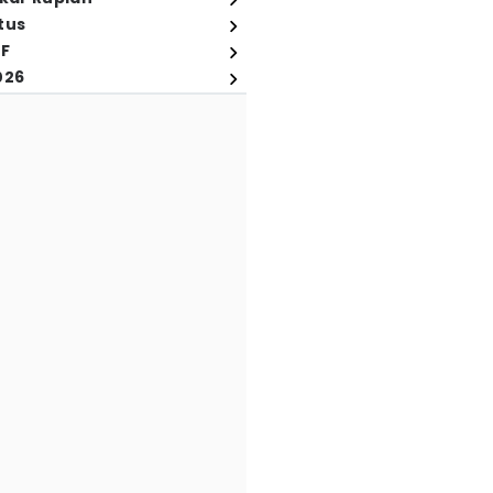
tus
FF
026