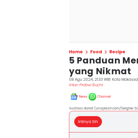
Home
Food
Recipe
5 Panduan Me
yang Nikmat
08 Agu 2024, 21:33 WIB
Kota Makassa
Intan Pratiwi Buchr
News
Channel
ilustrasi donat (unsplash.com/Serghei S
Intinya Sih