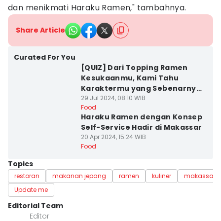
dan menikmati Haraku Ramen," tambahnya.
Share Article
Curated For You
[QUIZ] Dari Topping Ramen
Kesukaanmu, Kami Tahu
Karaktermu yang Sebenarnya
Lho!
29 Jul 2024, 08:10 WIB
Food
Haraku Ramen dengan Konsep
Self-Service Hadir di Makassar
20 Apr 2024, 15:24 WIB
Food
Topics
restoran
makanan jepang
ramen
kuliner
makassar
Update me
Editorial Team
Editor