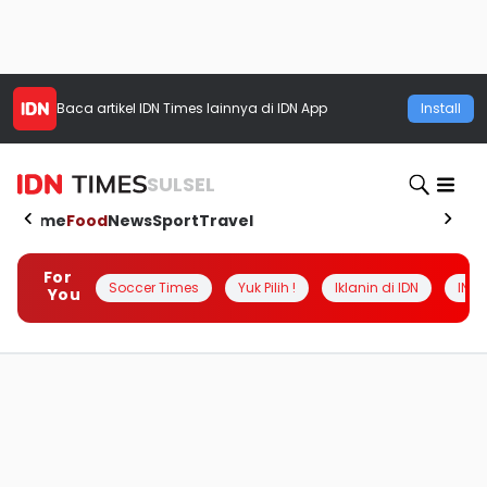
Baca artikel
IDN Times
lainnya di IDN App
Install
SULSEL
Home
Food
News
Sport
Travel
For
Soccer Times
Yuk Pilih !
Iklanin di IDN
INSI
You