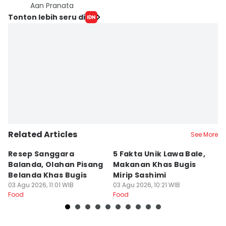
Aan Pranata
Tonton lebih seru di
Related Articles
See More
Resep Sanggara
5 Fakta Unik Lawa Bale,
7 
Balanda, Olahan Pisang
Makanan Khas Bugis
S
Belanda Khas Bugis
Mirip Sashimi
T
03 Agu 2026, 11:01 WIB
03 Agu 2026, 10:21 WIB
02
Food
Food
Fo