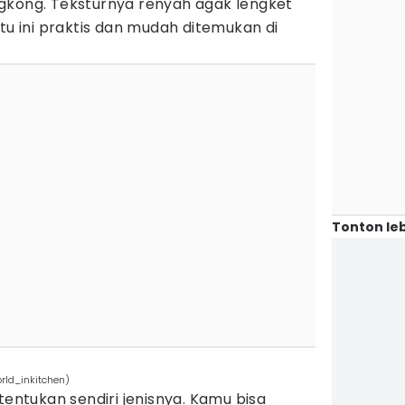
gkong. Teksturnya renyah agak lengket
atu ini praktis dan mudah ditemukan di
Tonton leb
rld_inkitchen)
tentukan sendiri jenisnya. Kamu bisa