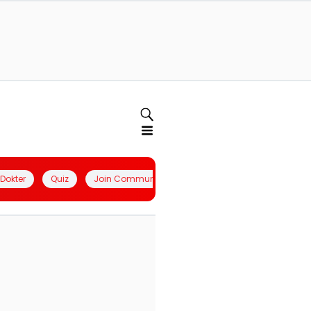
l Dokter
Quiz
Join Community