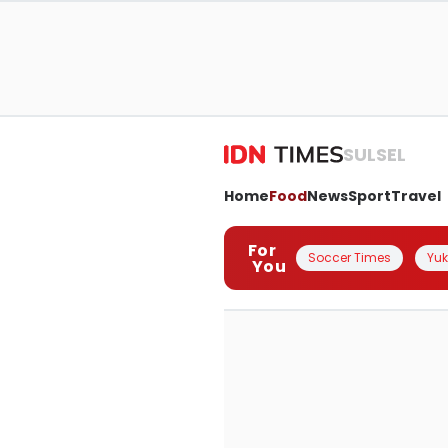
SULSEL
Home
Food
News
Sport
Travel
For
Soccer Times
Yuk 
You