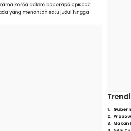
 drama korea dalam beberapa episode
ada yang menonton satu judul hingga
Trendi
1
.
Gubern
2
.
Prabow
3
.
Makan B
4
.
Nilai T