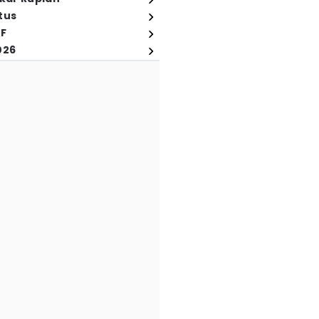
tus
FF
026