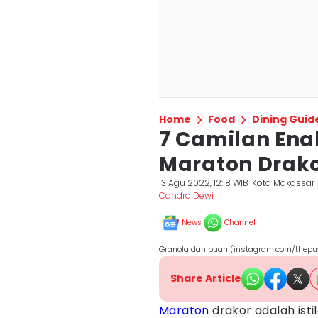
Home
Food
Dining Guid
7 Camilan En
Maraton Drako
13 Agu 2022, 12:18 WIB
Kota Makassar
Candra Dewi
News
Channel
Granola dan buah (instagram.com/thepu
Share Article
Maraton
drakor adalah istil