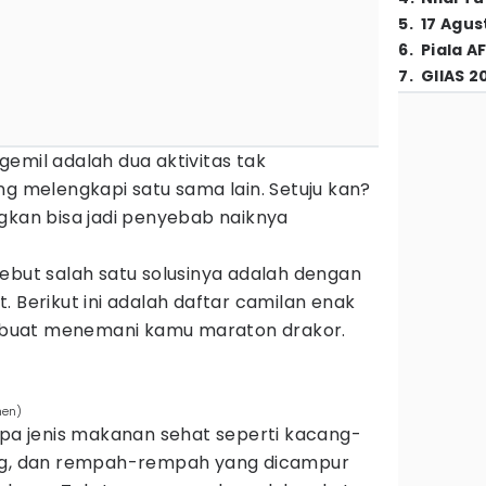
5
.
17 Agus
6
.
Piala A
7
.
GIIAS 2
emil adalah dua aktivitas tak
ng melengkapi satu sama lain. Setuju kan?
gkan bisa jadi penyebab naiknya
ebut salah satu solusinya adalah dengan
. Berikut ini adalah daftar camilan enak
ih buat menemani kamu maraton drakor.
hen)
apa jenis makanan sehat seperti kacang-
ing, dan rempah-rempah yang dicampur