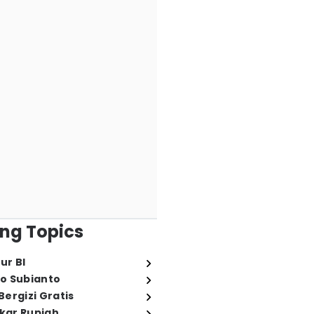
ng Topics
ur BI
o Subianto
ergizi Gratis
ukar Rupiah