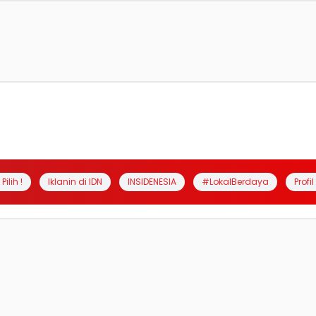
Pilih !
Iklanin di IDN
INSIDENESIA
#LokalBerdaya
Profi