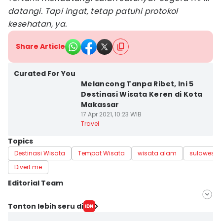
datangi. Tapi ingat, tetap patuhi protokol
kesehatan, ya.
Share Article
Curated For You
Melancong Tanpa Ribet, Ini 5
Destinasi Wisata Keren di Kota
Makassar
17 Apr 2021, 10:23 WIB
Travel
Topics
Destinasi Wisata
Tempat Wisata
wisata alam
sulawesi 
Divert me
Editorial Team
Editor
Tonton lebih seru di
Irwan Idris