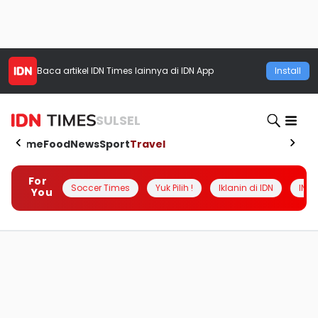
Baca artikel
IDN Times
lainnya di IDN App
Install
SULSEL
Home
Food
News
Sport
Travel
For
Soccer Times
Yuk Pilih !
Iklanin di IDN
INSI
You