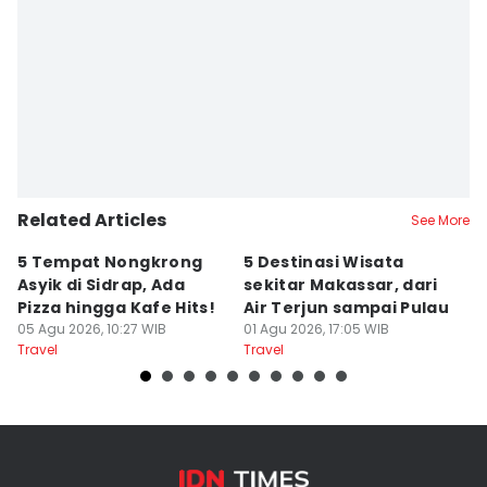
Editor
Ach. Hidayat Alsair
Related Articles
See More
5 Tempat Nongkrong
5 Destinasi Wisata
5
Asyik di Sidrap, Ada
sekitar Makassar, dari
M
Pizza hingga Kafe Hits!
Air Terjun sampai Pulau
J
05 Agu 2026, 10:27 WIB
01 Agu 2026, 17:05 WIB
B
01
Travel
Travel
Tr