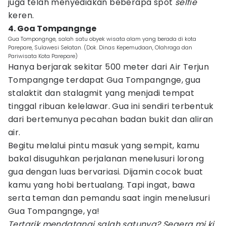
juga telah menyediakan beberapa spot
selfie
keren.
4. Goa Tompangnge
Gua Tompongnge, salah satu obyek wisata alam yang berada di kota
Parepare, Sulawesi Selatan. (Dok. Dinas Kepemudaan, Olahraga dan
Pariwisata Kota Parepare)
Hanya berjarak sekitar 500 meter dari Air Terjun
Tompangnge terdapat Gua Tompangnge, gua
stalaktit dan stalagmit yang menjadi tempat
tinggal ribuan kelelawar. Gua ini sendiri terbentuk
dari bertemunya pecahan badan bukit dan aliran
air.
Begitu melalui pintu masuk yang sempit, kamu
bakal disuguhkan perjalanan menelusuri lorong
gua dengan luas bervariasi. Dijamin cocok buat
kamu yang hobi bertualang. Tapi ingat, bawa
serta teman dan pemandu saat ingin menelusuri
Gua Tompangnge, ya!
Tertarik mendatangi salah satunya? Segera mi ki