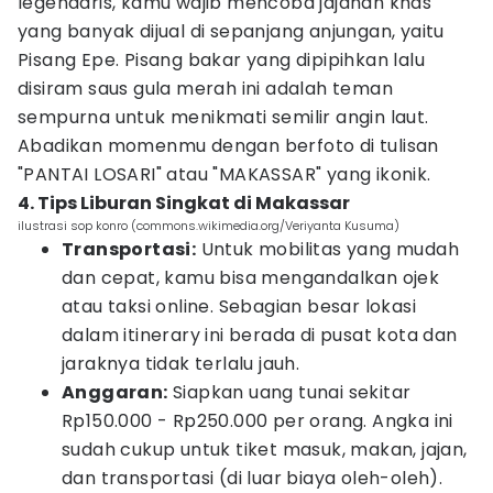
legendaris, kamu wajib mencoba jajanan khas
yang banyak dijual di sepanjang anjungan, yaitu
Pisang Epe. Pisang bakar yang dipipihkan lalu
disiram saus gula merah ini adalah teman
sempurna untuk menikmati semilir angin laut.
Abadikan momenmu dengan berfoto di tulisan
"PANTAI LOSARI" atau "MAKASSAR" yang ikonik.
4. Tips Liburan Singkat di Makassar
ilustrasi sop konro (commons.wikimedia.org/Veriyanta Kusuma)
Transportasi:
Untuk mobilitas yang mudah
dan cepat, kamu bisa mengandalkan ojek
atau taksi online. Sebagian besar lokasi
dalam itinerary ini berada di pusat kota dan
jaraknya tidak terlalu jauh.
Anggaran:
Siapkan uang tunai sekitar
Rp150.000 - Rp250.000 per orang. Angka ini
sudah cukup untuk tiket masuk, makan, jajan,
dan transportasi (di luar biaya oleh-oleh).