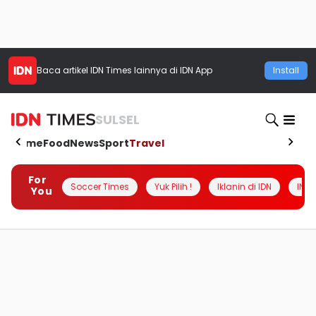
Baca artikel
IDN Times
lainnya di IDN App
Install
SULSEL
Home
Food
News
Sport
Travel
For
Soccer Times
Yuk Pilih !
Iklanin di IDN
INSI
You