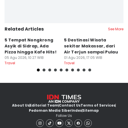
Related Articles
See More
5 Tempat Nongkrong
5 Destinasi Wisata
5
Asyik di Sidrap, Ada
sekitar Makassar, dari
M
Pizza hingga Kafe Hits!
Air Terjun sampai Pulau
J
05 Agu 2026, 10:27 WIB
01 Agu 2026, 17:05 WIB
B
01
Travel
Travel
Tr
About Us
Editorial Team
Contact Us
Terms of Services
Pedoman Media Siber
Index
Sitemap
Follow Us