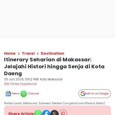
Home
Travel
Destination
Itinerary Seharian di Makassar:
Jelajahi Histori hingga Senja di Kota
Daeng
05 Jun 2026, 09:12 WIB
Kota Makassar
IDN Times Hyperlocal
News
Channel
Add Us on Google
Pantai Losari, Makassar, Sulawesi Selatan (unsplash.com/Khairul Akbar)
Share Article