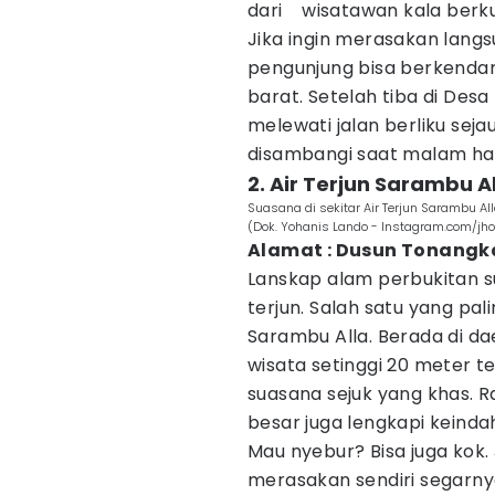
dari wisatawan kala berku
Jika ingin merasakan lang
pengunjung bisa berkendar
barat. Setelah tiba di Desa
melewati jalan berliku sejau
disambangi saat malam har
2. Air Terjun Sarambu A
Suasana di sekitar Air Terjun Sarambu Al
(Dok. Yohanis Lando - Instagram.com/jh
Alamat : Dusun Tonangka
Lanskap alam perbukitan su
terjun. Salah satu yang pali
Sarambu Alla. Berada di da
wisata setinggi 20 meter 
suasana sejuk yang khas. 
besar juga lengkapi keinda
Mau nyebur? Bisa juga kok.
merasakan sendiri segarnya