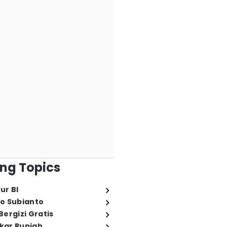
ng Topics
ur BI
o Subianto
ergizi Gratis
ukar Rupiah