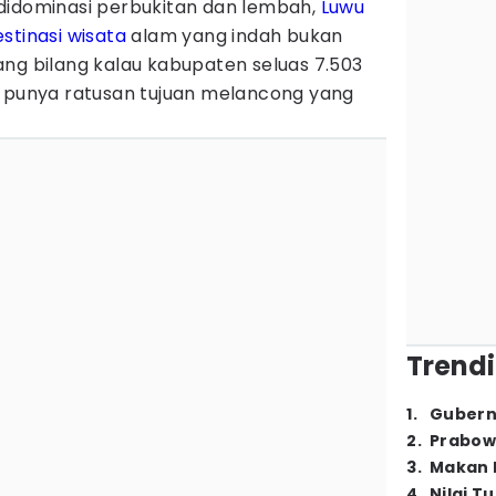
didominasi perbukitan dan lembah,
Luwu
stinasi wisata
alam yang indah bukan
ang bilang kalau kabupaten seluas 7.503
t punya ratusan tujuan melancong yang
Trendi
1
.
Gubern
2
.
Prabow
3
.
Makan B
4
.
Nilai T