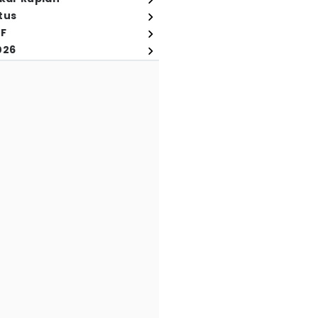
tus
FF
026