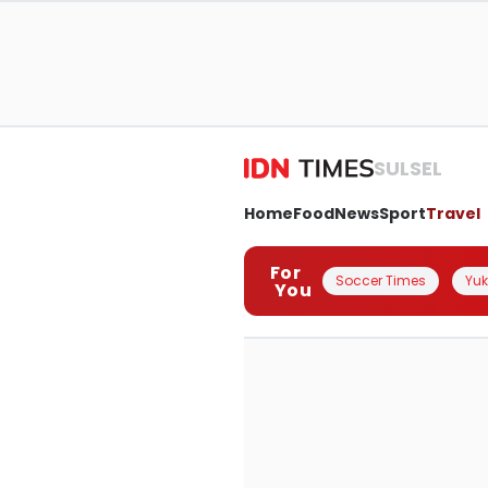
SULSEL
Home
Food
News
Sport
Travel
For
Soccer Times
Yuk 
You