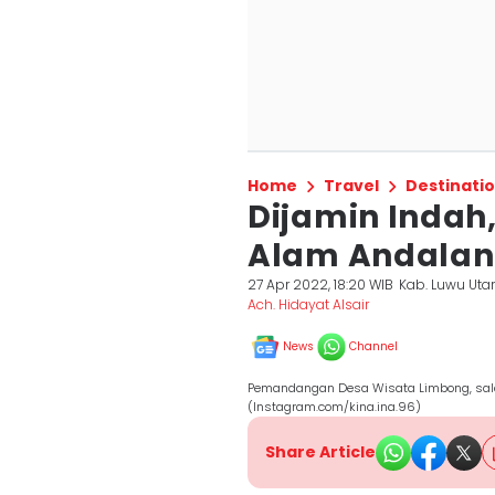
Home
Travel
Destinati
Dijamin Indah,
Alam Andalan
27 Apr 2022, 18:20 WIB
Kab. Luwu Uta
Ach. Hidayat Alsair
News
Channel
Pemandangan Desa Wisata Limbong, salah
(Instagram.com/kina.ina.96)
Share Article