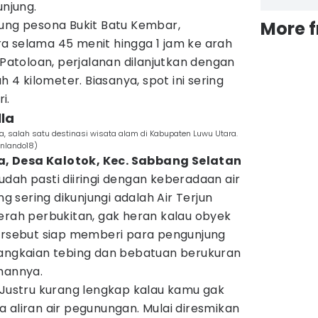
njung.
sung pesona Bukit Batu Kembar,
More 
a selama 45 menit hingga 1 jam ke arah
 Patoloan, perjalanan dilanjutkan dengan
h 4 kilometer. Biasanya, spot ini sering
i.
lla
la, salah satu destinasi wisata alam di Kabupaten Luwu Utara.
onlando18)
, Desa Kalotok, Kec. Sabbang Selatan
dah pasti diiringi dengan keberadaan air
ng sering dikunjungi adalah Air Terjun
erah perbukitan, gak heran kalau obyek
tersebut siap memberi para pengunjung
Rangkaian tebing dan bebatuan berukuran
hannya.
 Justru kurang lengkap kalau kamu gak
 aliran air pegunungan. Mulai diresmikan