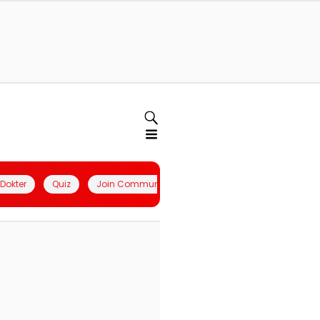
l Dokter
Quiz
Join Community