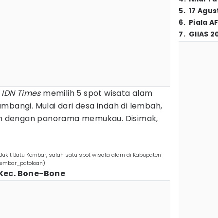
5
.
17 Agus
6
.
Piala A
7
.
GIIAS 2
t
IDN Times
memilih 5 spot wisata alam
mbangi. Mulai dari desa indah di lembah,
tan dengan panorama memukau. Disimak,
ukit Batu Kembar, salah satu spot wisata alam di Kabupaten
kembar_patoloan)
 Kec. Bone-Bone