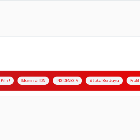
Pilih !
Iklanin di IDN
INSIDENESIA
#LokalBerdaya
Profi