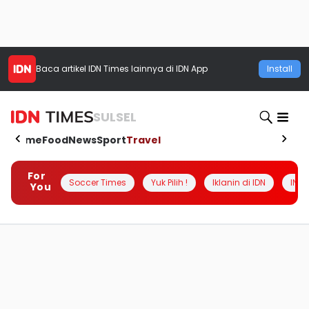
Baca artikel
IDN Times
lainnya di IDN App
Install
SULSEL
Home
Food
News
Sport
Travel
For
Soccer Times
Yuk Pilih !
Iklanin di IDN
INSI
You