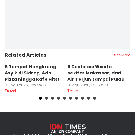
Related Articles
See More
5 Tempat Nongkrong
5 Destinasi Wisata
5
Asyik di Sidrap, Ada
sekitar Makassar, dari
M
Pizza hingga Kafe Hits!
Air Terjun sampai Pulau
J
05 Agu 2026, 10:27 WIB
01 Agu 2026, 17:05 WIB
B
01
Travel
Travel
Tr