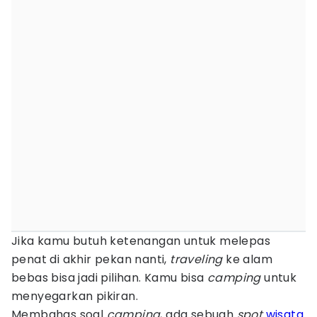
Jika kamu butuh ketenangan untuk melepas
penat di akhir pekan nanti,
traveling
ke alam
bebas bisa jadi pilihan. Kamu bisa
camping
untuk
menyegarkan pikiran.
Membahas soal
camping
, ada sebuah
spot
wisata