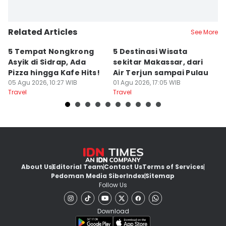
Related Articles
See More
5 Tempat Nongkrong
5 Destinasi Wisata
5
Asyik di Sidrap, Ada
sekitar Makassar, dari
M
Pizza hingga Kafe Hits!
Air Terjun sampai Pulau
J
05 Agu 2026, 10:27 WIB
01 Agu 2026, 17:05 WIB
B
01
Travel
Travel
Tr
About Us
Editorial Team
Contact Us
Terms of Services
Pedoman Media Siber
Index
Sitemap
Follow Us
Download