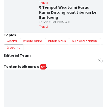
Travel
5 Tempat Wisata Ini Harus
Kamu Datangi saat Liburan ke
Bantaeng
17 Jan 2023, 13:35 WIB
Travel
Topics
wisata
wisata alam
hutan pinus
sulawesi selatan
Ba
Divert me
Editorial Team
Editor
Tonton lebih seru di
Irwan Idris
Editor
Aan Pranata