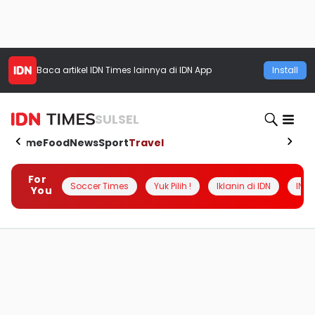
Baca artikel
IDN Times
lainnya di IDN App
Install
SULSEL
Home
Food
News
Sport
Travel
For
Soccer Times
Yuk Pilih !
Iklanin di IDN
INSI
You