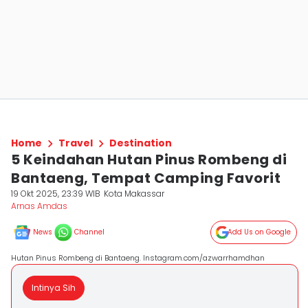
Home
Travel
Destination
5 Keindahan Hutan Pinus Rombeng di
Bantaeng, Tempat Camping Favorit
19 Okt 2025, 23:39 WIB
Kota Makassar
Arnas Amdas
News
Channel
Add Us on Google
Hutan Pinus Rombeng di Bantaeng. Instagram.com/azwarrhamdhan
Intinya Sih