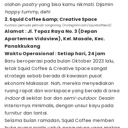
olahan
pastry
yang bisa kamu nikmati. Dijamin
happy tummy
, deh!
2. Squid Coffee &amp; Creative Space
Ilustrasi pemuda pemudi nongkrong. (Instagram.com/squidcoffee.id)
Alamat : Jl. Topaz Raya No. 3 (Depan
Apartemen Vidaview), Kel. Masale, Kec.
Panakkukang
Waktu Operasional : Setiap hari, 24 jam
Baru beroperasi pada bulan Oktober 2023 lalu,
letak Squid Coffee & Creative Space sangat
strategis sebab berada di kawasan pusat
ekonomi Makassar. Nah, mereka menyediakan
ruang rapat dan workspace yang berada di area
indoor
di sekitar bar dan
semi-outdoor
. Desain
interiornya minimalis, dengan unsur kayu pada
furnitur dan lantai.
Selama bulan ramadan, Squid Coffee memberi
buka puasa gratis untuk pengunjung yang makan