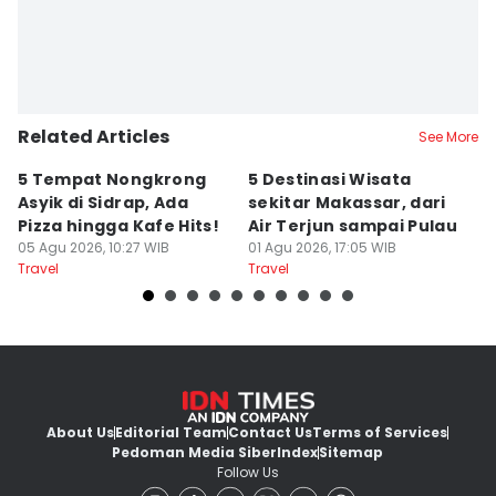
Related Articles
See More
5 Tempat Nongkrong
5 Destinasi Wisata
5
Asyik di Sidrap, Ada
sekitar Makassar, dari
M
Pizza hingga Kafe Hits!
Air Terjun sampai Pulau
J
05 Agu 2026, 10:27 WIB
01 Agu 2026, 17:05 WIB
B
01
Travel
Travel
Tr
About Us
Editorial Team
Contact Us
Terms of Services
Pedoman Media Siber
Index
Sitemap
Follow Us