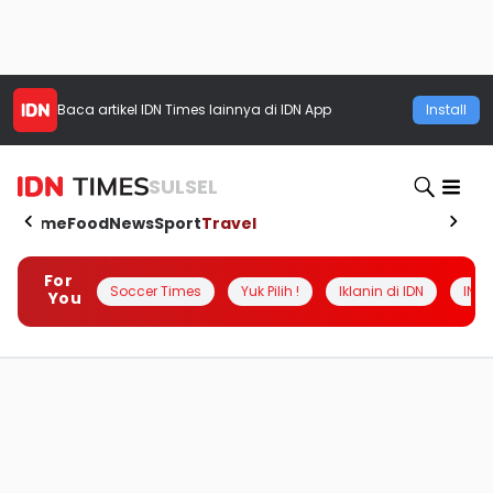
Baca artikel
IDN Times
lainnya di IDN App
Install
SULSEL
Home
Food
News
Sport
Travel
For
Soccer Times
Yuk Pilih !
Iklanin di IDN
INSI
You