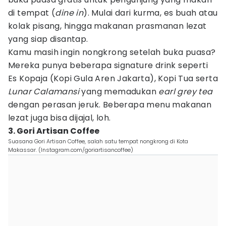
di tempat (
dine in
). Mulai dari kurma, es buah atau
kolak pisang, hingga makanan prasmanan lezat
yang siap disantap.
Kamu masih ingin nongkrong setelah buka puasa?
Mereka punya beberapa signature drink seperti
Es Kopaja (Kopi Gula Aren Jakarta), Kopi Tua serta
Lunar Calamansi
yang memadukan
earl grey tea
dengan perasan jeruk. Beberapa menu makanan
lezat juga bisa dijajal, loh.
3. Gori Artisan Coffee
Suasana Gori Artisan Coffee, salah satu tempat nongkrong di Kota
Makassar. (Instagram.com/goriartisancoffee)