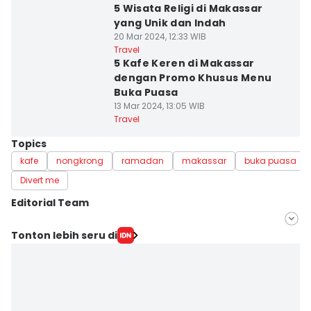
5 Wisata Religi di Makassar
yang Unik dan Indah
20 Mar 2024, 12:33 WIB
Travel
5 Kafe Keren di Makassar
dengan Promo Khusus Menu
Buka Puasa
13 Mar 2024, 13:05 WIB
Travel
Topics
kafe
nongkrong
ramadan
makassar
buka puasa
Divert me
Editorial Team
Editor
Tonton lebih seru di
Ach. Hidayat Alsair
Editor
Aan Pranata