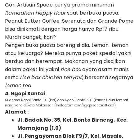
Gori Artisan Space punya promo minuman
Ramadhan Happy Hour
saat berbuka puasa.
Peanut Butter Coffee, Serenata dan Grande Pome
bisa dinikmati dengan harga hanya Rp17 ribu.
Murah banget, kan?
Pengen buka puasa bareng si dia, teman-teman
atau keluarga? Mereka punya paket spesial yakni
berdua dan berempat. Makanan yang disajikan
dalam paket ini yakni
rice box
ayam asam manis
serta
rice box chicken teriyaki
, bersama segarnya
lemon tea
.
4. Ngopi Santai
Suasana Ngopi Santai 1.0 (kiri) dan Ngopi Santai 2.0 (kanan), dua tempat
nongkrong di Kota Makassar. (Instagram.com/ngopisantaiofficial)
Alamat :
Jl. Badak No. 35, Kel. Bonto Biraeng, Kec.
Mamajang (1.0)
Jl. Pengayoman Blok F9/7, Kel. Masale,