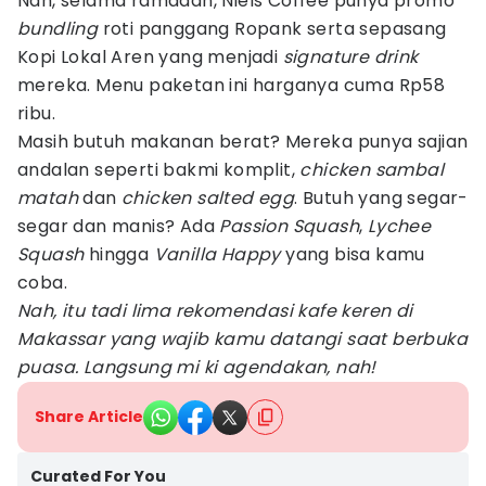
Nah, selama ramadan, Niels Coffee punya promo
bundling
roti panggang Ropank serta sepasang
Kopi Lokal Aren yang menjadi
signature drink
mereka. Menu paketan ini harganya cuma Rp58
ribu.
Masih butuh makanan berat? Mereka punya sajian
andalan seperti bakmi komplit,
chicken sambal
matah
dan
chicken salted egg
. Butuh yang segar-
segar dan manis? Ada
Passion Squash
,
Lychee
Squash
hingga
Vanilla Happy
yang bisa kamu
coba.
Nah, itu tadi lima rekomendasi kafe keren di
Makassar yang wajib kamu datangi saat berbuka
puasa. Langsung mi ki agendakan, nah!
Share Article
Curated For You