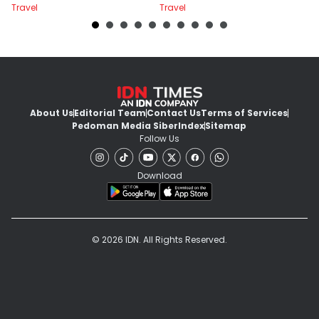
Travel
Travel
Tr
About Us
Editorial Team
Contact Us
Terms of Services
Pedoman Media Siber
Index
Sitemap
Follow Us
Download
© 2026 IDN. All Rights Reserved.