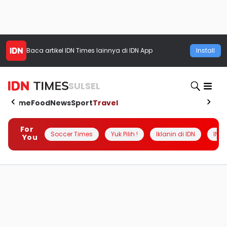
Baca artikel
IDN Times
lainnya di IDN App
Install
SULSEL
Home
Food
News
Sport
Travel
For
Soccer Times
Yuk Pilih !
Iklanin di IDN
INSI
You