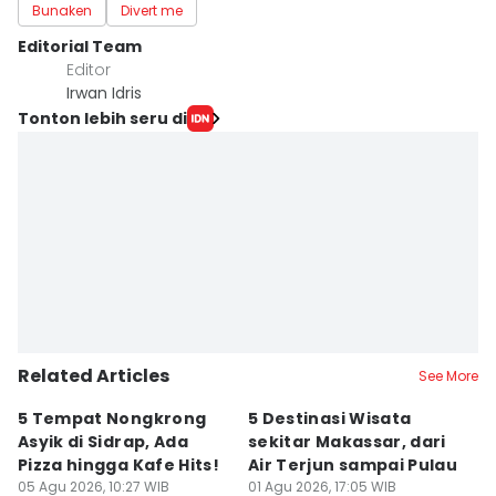
Bunaken
Divert me
Editorial Team
Editor
Irwan Idris
Tonton lebih seru di
Related Articles
See More
5 Tempat Nongkrong
5 Destinasi Wisata
5
Asyik di Sidrap, Ada
sekitar Makassar, dari
M
Pizza hingga Kafe Hits!
Air Terjun sampai Pulau
J
05 Agu 2026, 10:27 WIB
01 Agu 2026, 17:05 WIB
B
01