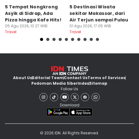
5 Tempat Nongkrong
5 Destinasi Wisata
5
Asyik di Sidrap, Ada
sekitar Makassar, dari
M
Pizza hingga Kafe Hits!
Air Terjun sampai Pulau
J
05 Agu 2026, 10:27 WIB
01 Agu 2026, 17:05 WIB
B
01
Travel
Travel
Tr
About Us
Editorial Team
Contact Us
Terms of Services
Pedoman Media Siber
Index
Sitemap
Follow Us
Download
© 2026 IDN. All Rights Reserved.