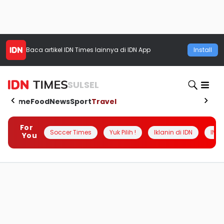
Baca artikel
IDN Times
lainnya di IDN App
Install
SULSEL
Home
Food
News
Sport
Travel
For
Soccer Times
Yuk Pilih !
Iklanin di IDN
INSI
You