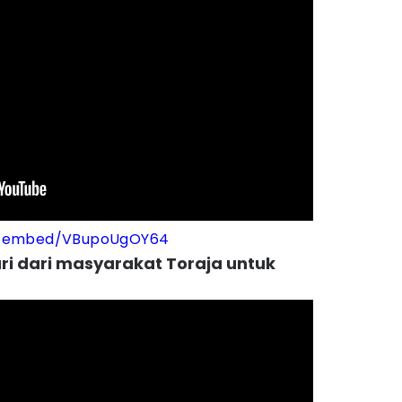
m/embed/VBupoUgOY64
ri dari masyarakat Toraja untuk