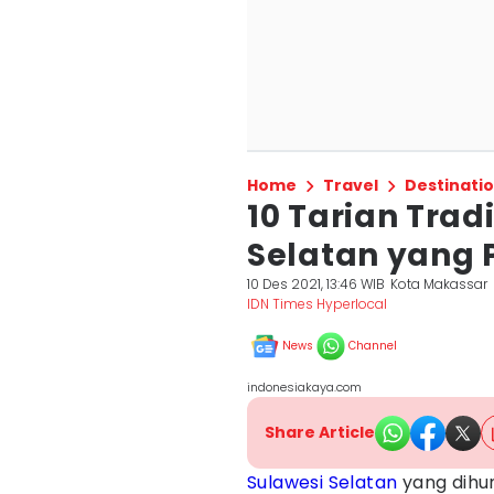
Home
Travel
Destinati
10 Tarian Trad
Selatan yang 
10 Des 2021, 13:46 WIB
Kota Makassar
IDN Times Hyperlocal
News
Channel
indonesiakaya.com
Share Article
Sulawesi Selatan
yang dihun