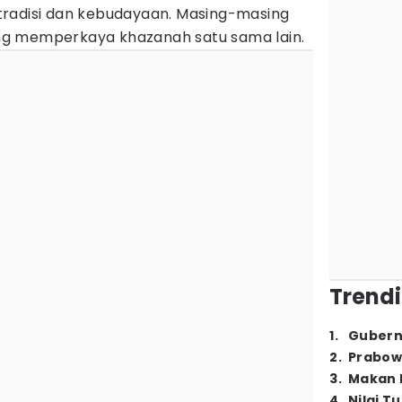
radisi dan kebudayaan. Masing-masing
ling memperkaya khazanah satu sama lain.
Trendi
1
.
Gubern
2
.
Prabow
3
.
Makan B
4
.
Nilai T