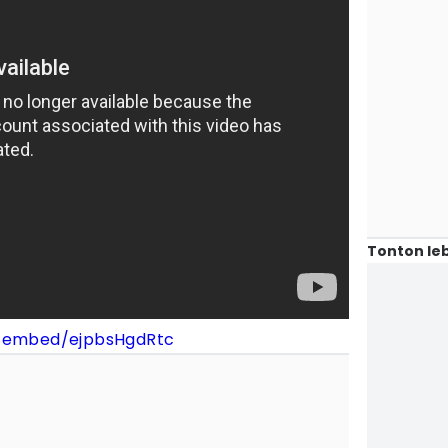
Tonton leb
/embed/ejpbsHgdRtc