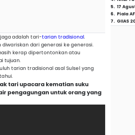
5
.
17 Agus
6
.
Piala A
7
.
GIIAS 2
jaga adalah tari-
tarian tradisional
.
 diwariskan dari generasi ke generasi.
u masih kerap dipertontonkan atau
 tujuan.
uluh tarian tradisional asal Sulsel yang
ahui.
rak tari upacara kematian suku
syair pengagungan untuk orang yang