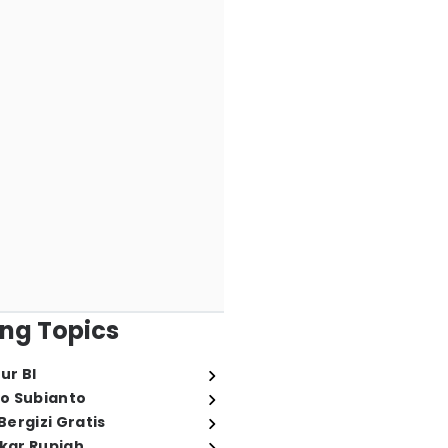
ng Topics
ur BI
o Subianto
ergizi Gratis
ukar Rupiah