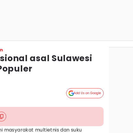
on
isional asal Sulawesi
Populer
Add Us on Google
i masyarakat multietnis dan suku