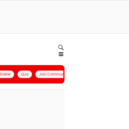
l Dokter
Quiz
Join Community