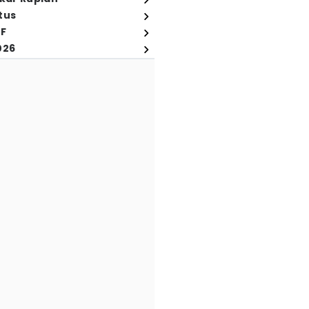
tus
FF
026