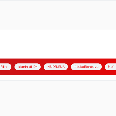
Pilih !
Iklanin di IDN
INSIDENESIA
#LokalBerdaya
Profi