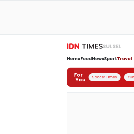
SULSEL
Home
Food
News
Sport
Travel
For
Soccer Times
Yuk 
You