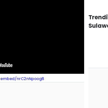
Trendi
Sulawe
m/embed/nrC2nNpoog8