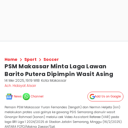
Home
Sport
Soccer
PSM Makassar Minta Laga Lawan
Barito Putera Dipimpin Wasit Asing
14 Mei 2025, 19:19 WIB
Kota Makassar
Ach. Hidayat Alsair
News
Channel
Add Us on Google
Pemain PSM Makassar Yuran Fernandes (tengah) dan Nermin Heljeta (kiri)
melakukan protes usai golnya ke gawang PSIS Semarang dianulir wasit
Ginanjar Rahmad (kanan) melalui cek Video Assistant Referee (VAR) pada
laga BRI Liga 1 2024/2025 di Stadion Jatidiri Semarang, Minggu (16/2/2025).
ANTARA FOTO/Makna Zaezar/Spt.