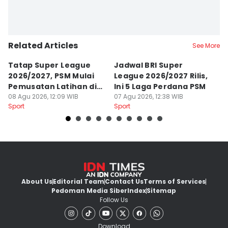
Related Articles
See More
Tatap Super League
Jadwal BRI Super
Pr
2026/2027, PSM Mulai
League 2026/2027 Rilis,
J
Pemusatan Latihan di
Ini 5 Laga Perdana PSM
M
Jogja
08 Agu 2026, 12:09 WIB
07 Agu 2026, 12:38 WIB
04
Sport
Sport
Sp
About Us
Editorial Team
Contact Us
Terms of Services
Pedoman Media Siber
Index
Sitemap
Follow Us
Download