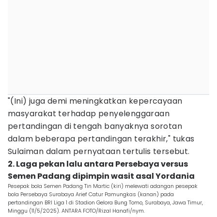
"(Ini) juga demi meningkatkan kepercayaan
masyarakat terhadap penyelenggaraan
pertandingan di tengah banyaknya sorotan
dalam beberapa pertandingan terakhir," tukas
Sulaiman dalam pernyataan tertulis tersebut.
2. Laga pekan lalu antara Persebaya versus
Semen Padang dipimpin wasit asal Yordania
Pesepak bola Semen Padang Tin Martic (kiri) melewati adangan pesepak
bola Persebaya Surabaya Arief Catur Pamungkas (kanan) pada
pertandingan BRI Liga 1 di Stadion Gelora Bung Tomo, Surabaya, Jawa Timur,
Minggu (11/5/2025). ANTARA FOTO/Rizal Hanafi/nym.