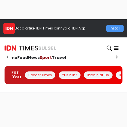
Baca artikel
IDN Times
lainnya di IDN App
Install
SULSEL
Home
Food
News
Sport
Travel
For
Soccer Times
Yuk Pilih !
Iklanin di IDN
INSI
You