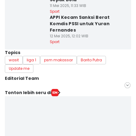
11 Mei 2025, 11:33 WIB
Sport
APPI Kecam Sanksi Berat
Komdis PSSI untuk Yuran
Fernandes
12 Mei 2025, 12:02 WIB
Sport
Topics
wasit
liga 1
psm makassar
Barito Putra
Update me
Editorial Team
Editor
Tonton lebih seru di
Irwan Idris
Editor
Ach. Hidayat Alsair