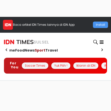
Baca artikel
IDN Times
lainnya di IDN App
Install
SULSEL
Home
Food
News
Sport
Travel
For
Soccer Times
Yuk Pilih !
Iklanin di IDN
INSI
You