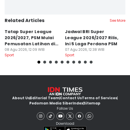
Related Articles
See More
Tatap Super League
Jadwal BRI Super
Pr
2026/2027, PSM Mulai
League 2026/2027 Rilis,
J
Pemusatan Latihan di
Ini 5 Laga Perdana PSM
M
Jogja
08 Agu 2026, 12:09 WIB
07 Agu 2026, 12:38 WIB
04
Sport
Sport
Sp
About Us
Editorial Team
Contact Us
Terms of Services
Pedoman Media Siber
Index
Sitemap
Follow Us
Download