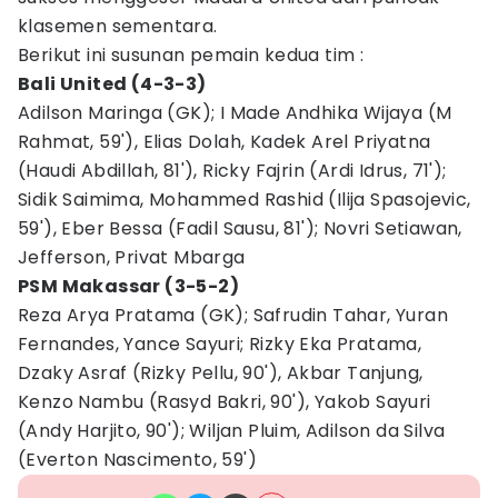
klasemen sementara.
Berikut ini susunan pemain kedua tim :
Bali United (4-3-3)
Adilson Maringa (GK); I Made Andhika Wijaya (M
Rahmat, 59'), Elias Dolah, Kadek Arel Priyatna
(Haudi Abdillah, 81'), Ricky Fajrin (Ardi Idrus, 71');
Sidik Saimima, Mohammed Rashid (Ilija Spasojevic,
59'), Eber Bessa (Fadil Sausu, 81'); Novri Setiawan,
Jefferson, Privat Mbarga
PSM Makassar (3-5-2)
Reza Arya Pratama (GK); Safrudin Tahar, Yuran
Fernandes, Yance Sayuri; Rizky Eka Pratama,
Dzaky Asraf (Rizky Pellu, 90'), Akbar Tanjung,
Kenzo Nambu (Rasyd Bakri, 90'), Yakob Sayuri
(Andy Harjito, 90'); Wiljan Pluim, Adilson da Silva
(Everton Nascimento, 59')