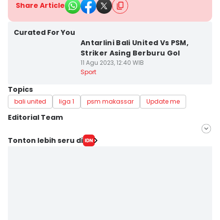
Share Article
Curated For You
Antarlini Bali United Vs PSM,
Striker Asing Berburu Gol
11 Agu 2023, 12:40 WIB
Sport
Topics
bali united
liga 1
psm makassar
Update me
Editorial Team
Editor
Tonton lebih seru di
Irwan Idris
Editor
Ach. Hidayat Alsair