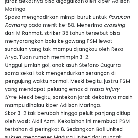
jarak dekatnya bisa digagalkan oleh kiper Adilson
Maringa.
Spaso menghadirkan mimpi buruk untuk
Pasukan
Ramang
pada menit ke-88. Menerima
crossing
dari M Rahmat, striker 35 tahun tersebut bisa
menyarangkan bola ke gawang PSM lewat
sundulan yang tak mampu dijangkau oleh Reza
Arya. Tuan rumah memimpin 3-2.
Unggul jumlah gol, anak asuh Stefano Cugurra
sama sekali tak mengendurkan serangan di
pengujung waktu normal. Meski begitu, justru PSM
yang mendapat peluang emas di masa
injury
time
. Meski begitu, sontekan jarak dekatnya masih
mampu dihalau kiper Adilson Maringa.
Skor 3-2 tak berubah hingga peluit panjang ditiup
oleh wasit Aidil Azmi. Kekalahan ini membuat PSM
tertahan di peringkat 8. Sedangkan Bali United
sukses menggeser Madura United dari puncak