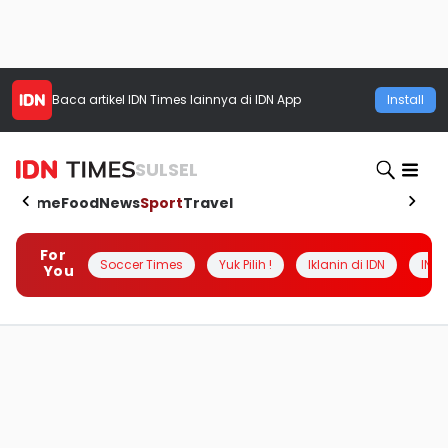
Baca artikel
IDN Times
lainnya di IDN App
Install
SULSEL
Home
Food
News
Sport
Travel
For
Soccer Times
Yuk Pilih !
Iklanin di IDN
INSI
You