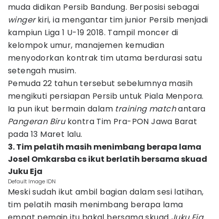
muda didikan Persib Bandung. Berposisi sebagai
winger
kiri, ia mengantar tim junior Persib menjadi
kampiun Liga 1 U-19 2018. Tampil moncer di
kelompok umur, manajemen kemudian
menyodorkan kontrak tim utama berdurasi satu
setengah musim.
Pemuda 22 tahun tersebut sebelumnya masih
mengikuti persiapan Persib untuk Piala Menpora.
Ia pun ikut bermain dalam
training match
antara
Pangeran Biru
kontra Tim Pra-PON Jawa Barat
pada 13 Maret lalu.
3. Tim pelatih masih menimbang berapa lama
Josel Omkarsba cs ikut berlatih bersama skuad
Juku Eja
Default Image IDN
Meski sudah ikut ambil bagian dalam sesi latihan,
tim pelatih masih menimbang berapa lama
empat pemain itu bakal bersama skuad
Juku Eja
.