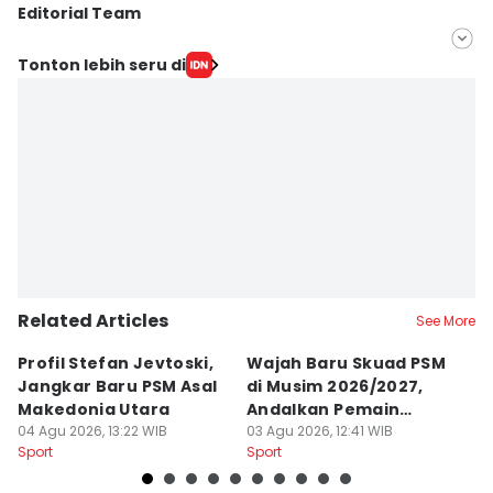
Editorial Team
Editor
Tonton lebih seru di
Ach. Hidayat Alsair
Editor
Aan Pranata
Related Articles
See More
Profil Stefan Jevtoski,
Wajah Baru Skuad PSM
D
Jangkar Baru PSM Asal
di Musim 2026/2027,
Z
Makedonia Utara
Andalkan Pemain
B
04 Agu 2026, 13:22 WIB
Balkan
03 Agu 2026, 12:41 WIB
B
26
Sport
Sport
Sp