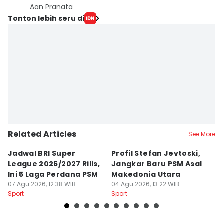
Aan Pranata
Tonton lebih seru di
Related Articles
See More
Jadwal BRI Super
Profil Stefan Jevtoski,
W
League 2026/2027 Rilis,
Jangkar Baru PSM Asal
d
Ini 5 Laga Perdana PSM
Makedonia Utara
A
07 Agu 2026, 12:38 WIB
04 Agu 2026, 13:22 WIB
B
03
Sport
Sport
Sp