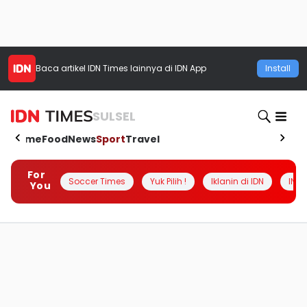
Baca artikel
IDN Times
lainnya di IDN App
Install
SULSEL
Home
Food
News
Sport
Travel
For
Soccer Times
Yuk Pilih !
Iklanin di IDN
INSI
You