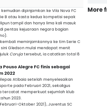
More 
 kemudian dipinjamkan ke Vila Nova FC
erie B atau kasta kedua kompetisi sepak
kalipun tampil dan hanya lima kali masuk
di pentas kejuaraan negara bagian
no).
 kembali meminjamkannya ke tim Serie C
i sini Gledson mulai mendapat menit
juluk
Coruja
tersebut, ia catatkan total 8
 Pouso Alegre FC finis sebagai
im 2022
ilepas Atibaia setelah menyelesaikan
porte pada Februari 2021, sekaligus
a tercatat memperkuat sejumlah klub
tahun 2023.
(Februari-Oktober 2021), Juventus SC