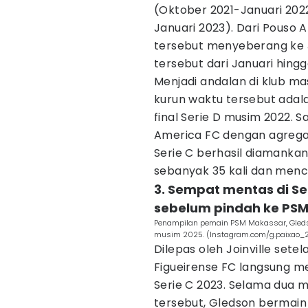
(Oktober 2021-Januari 2022
Januari 2023). Dari Pouso A
tersebut menyeberang ke 
tersebut dari Januari hingg
Menjadi andalan di klub m
kurun waktu tersebut ada
final Serie D musim 2022. S
America FC dengan agregat 
Serie C berhasil diamanka
sebanyak 35 kali dan mence
3. Sempat mentas di Se
sebelum pindah ke PS
Penampilan pemain PSM Makassar, Gledson
musim 2025. (Instagram.com/g.paixao_
Dilepas oleh Joinville sete
Figueirense FC langsung m
Serie C 2023. Selama dua 
tersebut, Gledson bermain 