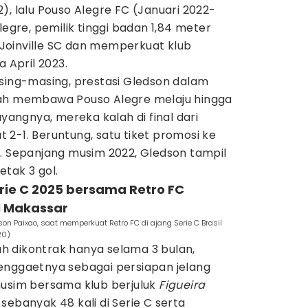
), lalu Pouso Alegre FC (Januari 2022-
legre, pemilik tinggi badan 1,84 meter
Joinville SC dan memperkuat klub
a April 2023.
asing-masing, prestasi Gledson dalam
lah membawa Pouso Alegre melaju hingga
ayangnya, mereka kalah di final dari
2-1. Beruntung, satu tiket promosi ke
n. Sepanjang musim 2022, Gledson tampil
tak 3 gol.
rie C 2025 bersama Retro FC
M Makassar
 Paixao, saat memperkuat Retro FC di ajang Serie C Brasil
20)
lah dikontrak hanya selama 3 bulan,
enggaetnya sebagai persiapan jelang
musim bersama klub berjuluk
Figueira
sebanyak 48 kali di Serie C serta