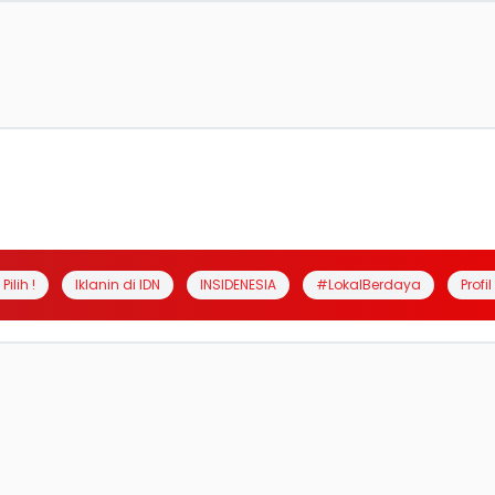
Pilih !
Iklanin di IDN
INSIDENESIA
#LokalBerdaya
Profi