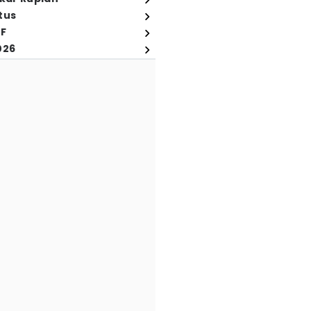
tus
FF
026