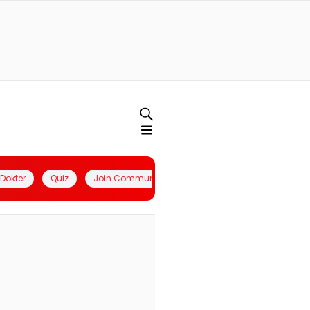
l Dokter
Quiz
Join Community