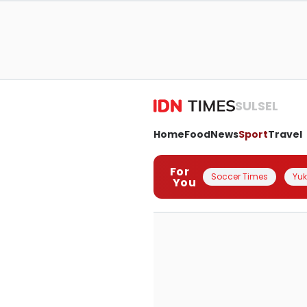
SULSEL
Home
Food
News
Sport
Travel
For
Soccer Times
Yuk 
You