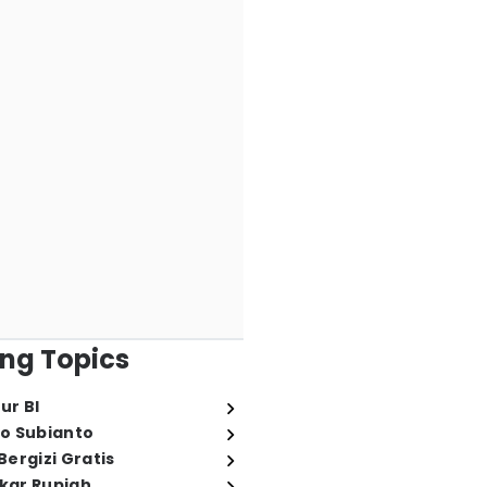
ng Topics
ur BI
o Subianto
ergizi Gratis
ukar Rupiah