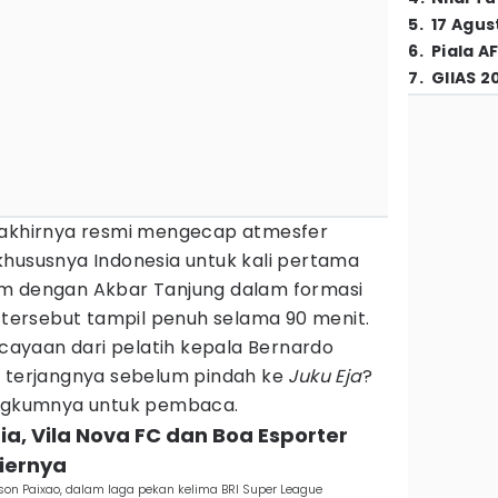
5
.
17 Agus
6
.
Piala A
7
.
GIIAS 2
 akhirnya resmi mengecap atmesfer
hususnya Indonesia untuk kali pertama
em dengan Akbar Tanjung dalam formasi
l tersebut tampil penuh selama 90 menit.
ayaan dari pelatih kepala Bernardo
k terjangnya sebelum pindah ke
Juku Eja
?
gkumnya untuk pembaca.
ia, Vila Nova FC dan Boa Esporter
iernya
n Paixao, dalam laga pekan kelima BRI Super League