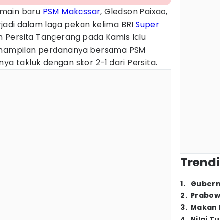
main baru
PSM Makassar
, Gledson Paixao,
terjadi dalam laga pekan kelima BRI
Super
Persita Tangerang pada Kamis lalu
penampilan perdananya bersama PSM
ya takluk dengan skor 2-1 dari Persita.
Trendi
1
.
Gubern
2
.
Prabow
3
.
Makan B
4
.
Nilai T