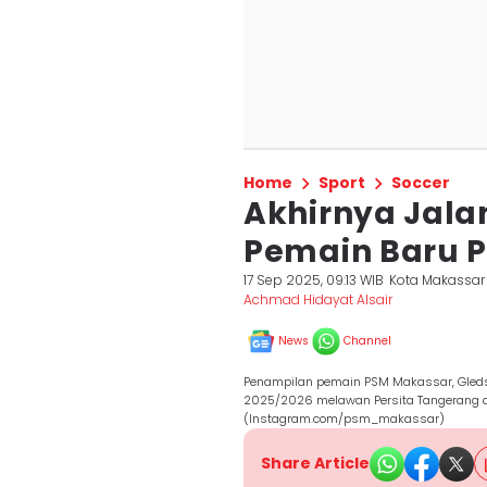
Home
Sport
Soccer
Akhirnya Jalani
Pemain Baru P
17 Sep 2025, 09:13 WIB
Kota Makassar
Achmad Hidayat Alsair
News
Channel
Penampilan pemain PSM Makassar, Gledso
2025/2026 melawan Persita Tangerang di
(Instagram.com/psm_makassar)
Share Article