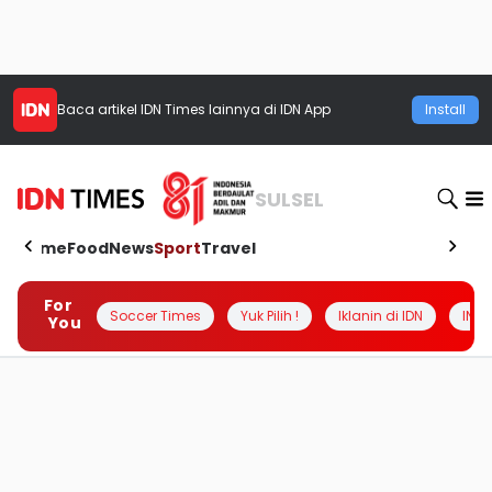
Baca artikel
IDN Times
lainnya di IDN App
Install
SULSEL
Home
Food
News
Sport
Travel
For
Soccer Times
Yuk Pilih !
Iklanin di IDN
INSI
You