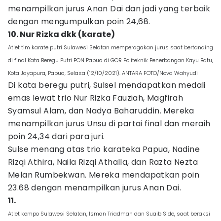
menampilkan jurus Anan Dai dan jadi yang terbaik
dengan mengumpulkan poin 24,68.
10. Nur Rizka dkk (karate)
Atlet tim karate putri Sulawesi Selatan memperagakan jurus saat bertanding
di final Kata Beregu Putri PON Papua di GOR Politeknik Penerbangan Kayu Batu,
Kota Jayapura, Papua, Selasa (12/10/2021). ANTARA FOTO/Nova Wahyudi
Di kata beregu putri, Sulsel mendapatkan medali
emas lewat trio Nur Rizka Fauziah, Magfirah
Syamsul Alam, dan Nadya Baharuddin. Mereka
menampilkan jurus Unsu di partai final dan meraih
poin 24,34 dari para juri.
Sulse menang atas trio karateka Papua, Nadine
Rizqi Athira, Naila Rizqi Athalla, dan Razta Nezta
Melan Rumbekwan. Mereka mendapatkan poin
23.68 dengan menampilkan jurus Anan Dai.
11.
Atlet kempo Sulawesi Selatan, Isman Triadman dan Suaib Side, saat beraksi