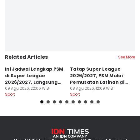
Related Articles
See More
Ini Jadwal Lengkap PSM
Tatap Super League
J
di Super League
2026/2027, PSM Mulai
L
2026/2027, Langsung
Pemusatan Latihan di
I
Sengit
09 Agu 2026, 22:06 WIB
Jogja
08 Agu 2026, 12:09 WIB
07
Sport
Sport
Sp