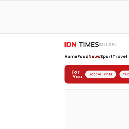
SULSEL
Home
Food
News
Sport
Travel
For
Soccer Times
Yuk 
You