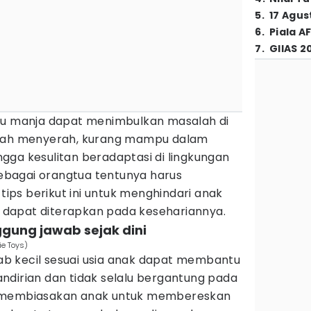
5
.
17 Agus
6
.
Piala A
7
.
GIIAS 2
lu manja dapat menimbulkan masalah di
udah menyerah, kurang mampu dalam
gga kesulitan beradaptasi di lingkungan
 sebagai orangtua tentunya harus
ps berikut ini untuk menghindari anak
ga dapat diterapkan pada kesehariannya.
ggung jawab sejak dini
ie Toys)
b kecil sesuai usia anak dapat membantu
ndirian dan tidak selalu bergantung pada
a membiasakan anak untuk membereskan