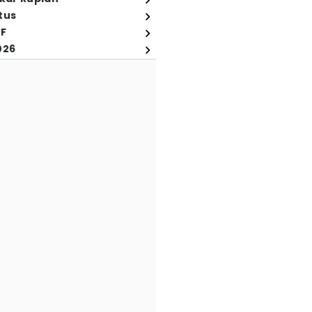
tus
FF
026