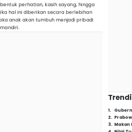
bentuk perhatian, kasih sayang, hingga
ka hal ini diberikan secara berlebihan
maka anak akan tumbuh menjadi pribadi
mandiri.
Trendi
1
.
Gubern
2
.
Prabow
3
.
Makan B
4
.
Nilai T