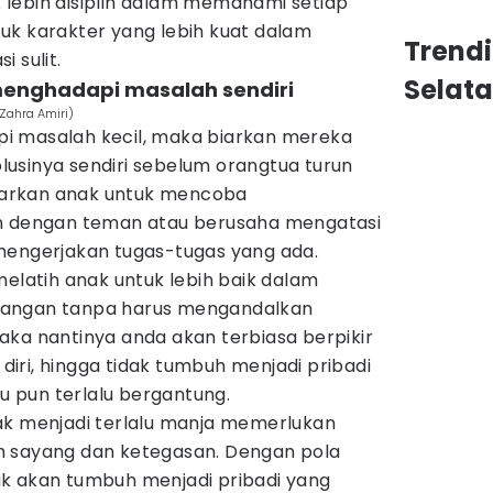
lebih disiplin dalam memahami setiap
uk karakter yang lebih kuat dalam
Trend
 sulit.
Selat
menghadapi masalah sendiri
Zahra Amiri)
i masalah kecil, maka biarkan mereka
usinya sendiri sebelum orangtua turun
arkan anak untuk mencoba
an dengan teman atau berusaha mengatasi
mengerjakan tugas-tugas yang ada.
melatih anak untuk lebih baik dalam
tangan tanpa harus mengandalkan
aka nantinya anda akan terbiasa berpikir
a diri, hingga tidak tumbuh menjadi pribadi
 pun terlalu bergantung.
ak menjadi terlalu manja memerlukan
h sayang dan ketegasan. Dengan pola
k akan tumbuh menjadi pribadi yang