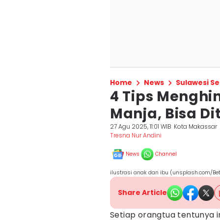
Home
News
Sulawesi Se
4 Tips Menghin
Manja, Bisa D
27 Agu 2025, 11:01 WIB
Kota Makassar
Tresna Nur Andini
News
Channel
ilustrasi anak dan ibu (unsplash.com/Be
Share Article
Setiap orangtua tentunya i