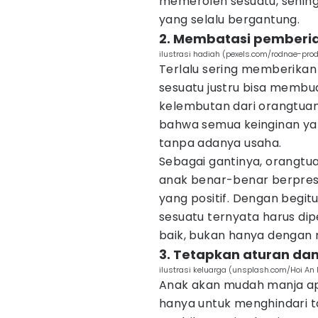
memeroleh sesuatu, sehing
yang selalu bergantung.
2. Membatasi pemberia
ilustrasi hadiah (pexels.com/rodnae-pro
Terlalu sering memberikan
sesuatu justru bisa memb
kelembutan dari orangtuany
bahwa semua keinginan yang
tanpa adanya usaha.
Sebagai gantinya, orangt
anak benar-benar berprest
yang positif. Dengan beg
sesuatu ternyata harus dip
baik, bukan hanya dengan 
3. Tetapkan aturan da
ilustrasi keluarga (unsplash.com/Hoi An
Anak akan mudah manja ap
hanya untuk menghindari t