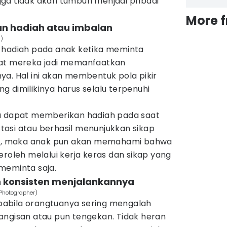
ga tidak akan tumbuh menjadi pribadi
More 
n hadiah atau imbalan
d)
 hadiah pada anak ketika meminta
uat mereka jadi memanfaatkan
a. Hal ini akan membentuk pola pikir
 dimilikinya harus selalu terpenuhi
ua dapat memberikan hadiah pada saat
asi atau berhasil menunjukkan sikap
itu, maka anak pun akan memahami bahwa
eroleh melalui kerja keras dan sikap yang
meminta saja.
n konsisten menjalankannya
 Photographer)
abila orangtuanya sering mengalah
angisan atau pun tengekan. Tidak heran