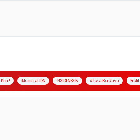
Pilih !
Iklanin di IDN
INSIDENESIA
#LokalBerdaya
Profi