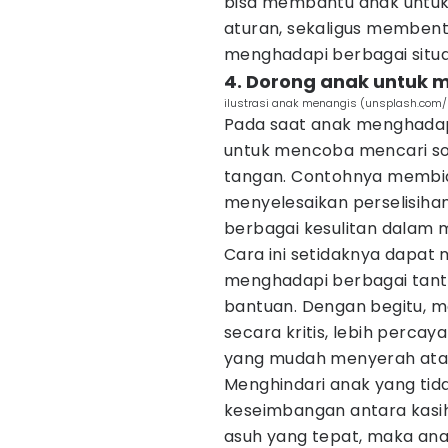
bisa membantu anak untuk 
aturan, sekaligus membent
menghadapi berbagai situasi
4. Dorong anak untuk 
ilustrasi anak menangis (unsplash.com/
Pada saat anak menghadap
untuk mencoba mencari sol
tangan. Contohnya membi
menyelesaikan perselisih
berbagai kesulitan dalam 
Cara ini setidaknya dapat 
menghadapi berbagai tan
bantuan. Dengan begitu, m
secara kritis, lebih percay
yang mudah menyerah atau
Menghindari anak yang tid
keseimbangan antara kasi
asuh yang tepat, maka ana