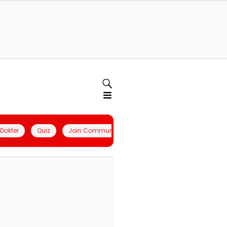
l Dokter
Quiz
Join Community