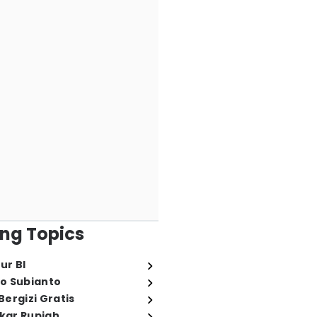
ng Topics
ur BI
o Subianto
ergizi Gratis
ukar Rupiah