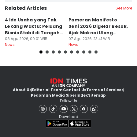
Related Articles
See More
4 Ide Usaha yang Tak
Pameran Manifesto
S
Lekang Waktu: Peluang
Seni 2026 Digelar Besok,
I
Bisnis Stabil di Tengah
Ajak Maknai Ulang
d
Perubahan
08 Agu 2026, 00:01 WIB
Maritim
07 Agu 2026, 23:41 WIB
07
News
News
Ne
About Us
Editorial Team
Contact Us
Terms of Services
Pedoman Media Siber
Index
Sitemap
Follow Us
Download