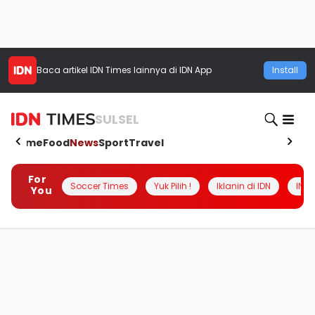
Baca artikel
IDN Times
lainnya di IDN App
Install
SULSEL
Home
Food
News
Sport
Travel
For
Soccer Times
Yuk Pilih !
Iklanin di IDN
INSI
You