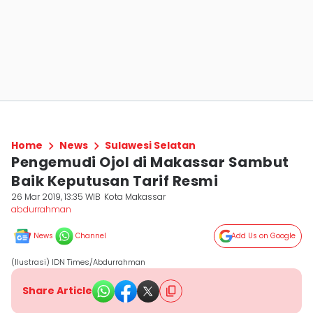
Home
News
Sulawesi Selatan
Pengemudi Ojol di Makassar Sambut
Baik Keputusan Tarif Resmi
26 Mar 2019, 13:35 WIB
Kota Makassar
abdurrahman
News
Channel
Add Us on Google
(Ilustrasi) IDN Times/Abdurrahman
Share Article