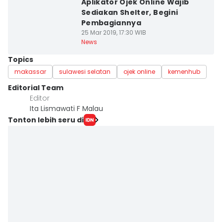
Aplikator Ojek Online Wajib
Sediakan Shelter, Begini
Pembagiannya
25 Mar 2019, 17:30 WIB
News
Topics
makassar
sulawesi selatan
ojek online
kemenhub
Editorial Team
Editor
Ita Lismawati F Malau
Tonton lebih seru di