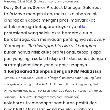
Parepare, 10 Mei 2025. (Instagram.com/psm_makassar)
Desy Setiarini, Senior Product Manager Salonpas
Let's Move mengatakan, melalui kolaborasi ini,
diharapkan dapat menginspirasi masyarakat
untuk menjaga kebugaran layaknya
atlet
profesional yang selalu aktif bergerak, rutin
berolahraga, dan menyadari pentingnya
recovery
.
"Semangat
‘Be Unstoppable Like a Champion’
bukan hanya milik atlet profesional, tetapi siapa
pun yang ingin selalu hidup aktif dan sehat dengan
strategi pemulihan yang tepat,” ucapnya.
3. Kerja sama Salonpas dengan PSM Makassar
Pemain PSM Makassar, Victor Luiz (tengah) bersama Akbar Tanjung (kiri),
merayakan gol yang dicetak ke Abdul Rahman (kanan) ke gawang Malut
United dalam laga pekan ke-32 BRI Liga 1 2024/2025 di Stadion BJ Habibie
Parepare, 10 Mei 2025. (Instagram.com/psm_makassar)
Kolaborasi ini mendapat sambutan positif dari
pihak PSM Makassar, yang menilai kolaborasi