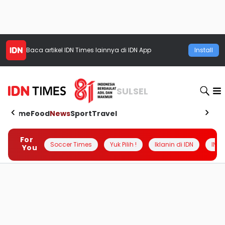
Baca artikel
IDN Times
lainnya di IDN App
Install
SULSEL
Home
Food
News
Sport
Travel
For
Soccer Times
Yuk Pilih !
Iklanin di IDN
INSI
You