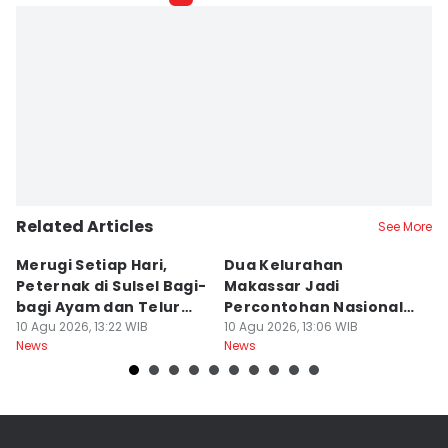
Related Articles
See More
Merugi Setiap Hari,
Dua Kelurahan
G
Peternak di Sulsel Bagi-
Makassar Jadi
M
bagi Ayam dan Telur
Percontohan Nasional
Ti
Gratis
10 Agu 2026, 13:22 WIB
Sadar HAM
10 Agu 2026, 13:06 WIB
10
News
News
Ne