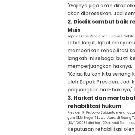
"Gajinya juga akan dirapel
akan diproseskan. Jadi sem
2. Disdik sambut baik 
Muis
Kepala Dinas Pendidikan Sulawesi Selat
Lebih lanjut, Iqbal menyam
memberikan rehabilitasi ke
langkah ini sebagai bukti 
memperjuangkan haknya.
"Kalau itu kan kita senang k
oleh Bapak Presiden. Jadi 
perjuangkan hak-haknya," 
3. Harkat dan martabat
rehabilitasi hukum
Presiden RI Prabowo Subianto menandatan
guru SMA Negeri 1 Luwu Utara, di Ruang 
(13/11/2025) dini hari. (Dok. Andi Tenri Ind
Keputusan rehabilitasi ole