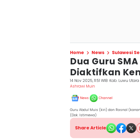
Home
News
Sulawesi Se
Dua Guru SMA 
Diaktifkan Ke
14 Nov 2025, 11:51 WIB
Kab. Luwu Utara
Ashrawi Muin
News
Channel
Guru Abdul Muis (kiri) dan Rasnal (kan
(Dok. Istimewa)
Share Article