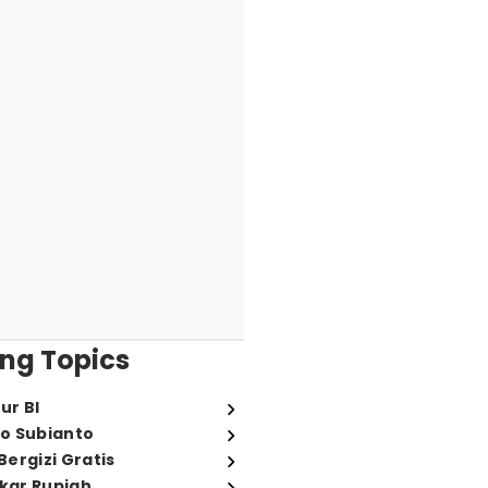
ng Topics
ur BI
o Subianto
ergizi Gratis
ukar Rupiah