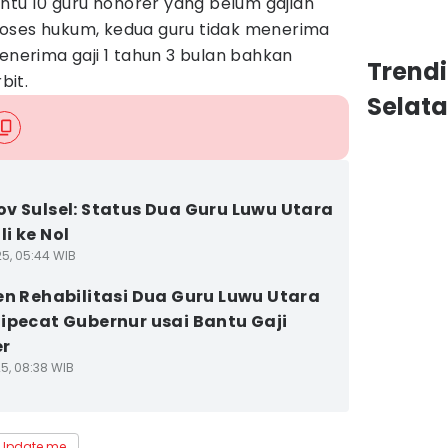
tu 10 guru honorer yang belum gajian
oses hukum, kedua guru tidak menerima
menerima gaji 1 tahun 3 bulan bahkan
Trend
bit.
Selat
v Sulsel: Status Dua Guru Luwu Utara
i ke Nol
25, 05:44 WIB
en Rehabilitasi Dua Guru Luwu Utara
ipecat Gubernur usai Bantu Gaji
er
25, 08:38 WIB
Update me