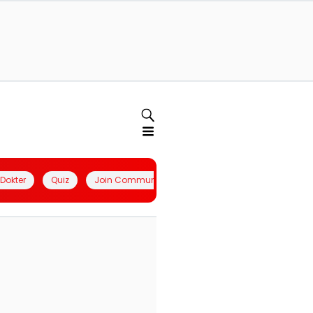
l Dokter
Quiz
Join Community