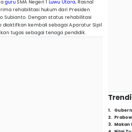
ua
guru
SMA Negeri 1
Luwu Utara
, Rasnal
rima rehabilitasi hukum dari Presiden
o Subianto. Dengan status rehabilitasi
p diaktifkan kembali sebagai Aparatur Sipil
kan tugas sebagai tenaga pendidik.
Trendi
1
.
Gubern
2
.
Prabow
3
.
Makan B
4
.
Nilai T