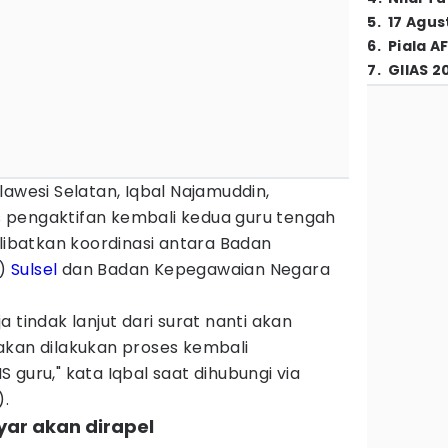
5
.
17 Agus
6
.
Piala A
7
.
GIIAS 2
lawesi Selatan, Iqbal Najamuddin,
 pengaktifan kembali kedua guru tengah
elibatkan koordinasi antara Badan
D)
Sulsel
dan Badan Kepegawaian Negara
 tindak lanjut dari surat nanti akan
akan dilakukan proses kembali
 guru," kata Iqbal saat dihubungi via
).
yar akan dirapel