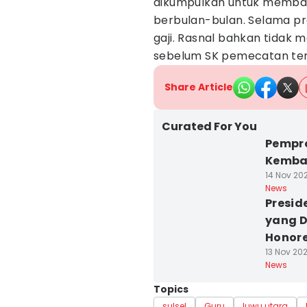
dikumpulkan untuk memban
berbulan-bulan. Selama pr
gaji. Rasnal bahkan tidak 
sebelum SK pemecatan ter
Share Article
Curated For You
Pempro
Kembal
14 Nov 20
News
Presid
yang D
Honor
13 Nov 20
News
Topics
sulsel
Guru
luwu utara