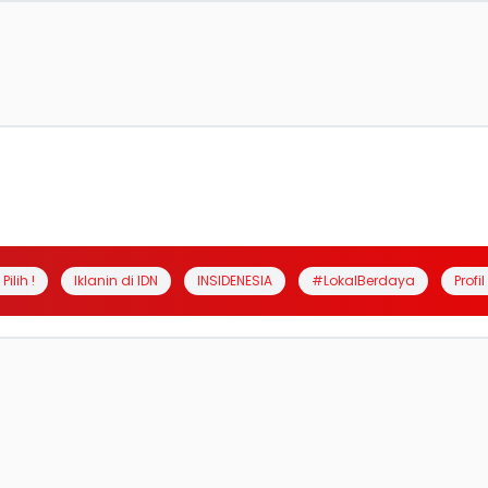
Pilih !
Iklanin di IDN
INSIDENESIA
#LokalBerdaya
Profi