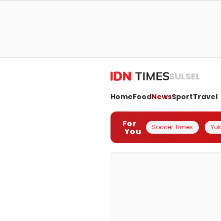
SULSEL
Home
Food
News
Sport
Travel
For
Soccer Times
Yuk 
You