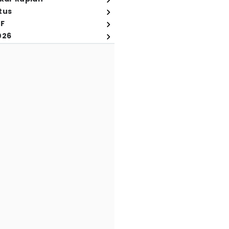
tus
FF
026