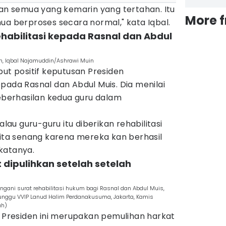
kan semua yang kemarin yang tertahan. Itu
More 
ua berproses secara normal," kata Iqbal.
rehabilitasi kepada Rasnal dan Abdul
an, Iqbal Najamuddin/Ashrawi Muin
but positif keputusan Presiden
pada Rasnal dan Abdul Muis. Dia menilai
keberhasilan kedua guru dalam
alau guru-guru itu diberikan rehabilitasi
kita senang karena mereka kan berhasil
katanya.
 dipulihkan setelah setelah
gani surat rehabilitasi hukum bagi Rasnal dan Abdul Muis,
Tunggu VVIP Lanud Halim Perdanakusuma, Jakarta, Kamis
ah)
h Presiden ini merupakan pemulihan harkat