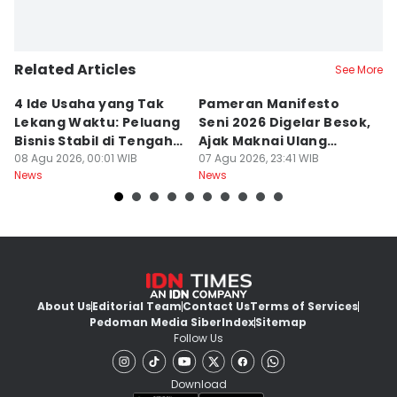
Related Articles
See More
4 Ide Usaha yang Tak
Pameran Manifesto
S
Lekang Waktu: Peluang
Seni 2026 Digelar Besok,
I
Bisnis Stabil di Tengah
Ajak Maknai Ulang
d
Perubahan
08 Agu 2026, 00:01 WIB
Maritim
07 Agu 2026, 23:41 WIB
07
News
News
Ne
About Us
Editorial Team
Contact Us
Terms of Services
Pedoman Media Siber
Index
Sitemap
Follow Us
Download