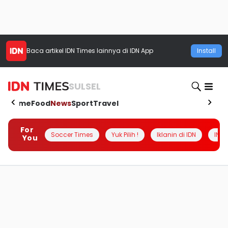
Baca artikel
IDN Times
lainnya di IDN App
Install
SULSEL
Home
Food
News
Sport
Travel
For
Soccer Times
Yuk Pilih !
Iklanin di IDN
INSI
You