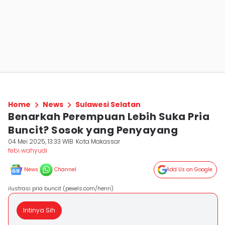
Home
News
Sulawesi Selatan
Benarkah Perempuan Lebih Suka Pria
Buncit? Sosok yang Penyayang
04 Mei 2025, 13:33 WIB
Kota Makassar
febi wahyudi
News
Channel
Add Us on Google
ilustrasi pria buncit (pexels.com/henri)
Intinya Sih