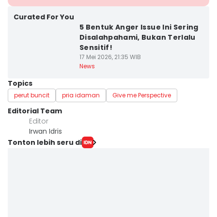
Curated For You
5 Bentuk Anger Issue Ini Sering
Disalahpahami, Bukan Terlalu
Sensitif!
17 Mei 2026, 21:35 WIB
News
Topics
perut buncit
pria idaman
Give me Perspective
Editorial Team
Editor
Irwan Idris
Tonton lebih seru di