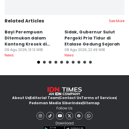
Related Articles
See More
Bayi Perempuan
Sidak, Gubernur Sulut
P
Ditemukan dalam
Pergoki Pria Tidur di
M
Kantong Kresek di
Etalase Gedung Sejarah
M
Pinggir Jalan Gowa
09 Agu 2026, 13:12 WIB
08 Agu 2026, 22:49 WIB
I
08
News
News
Ne
About Us
Editorial Team
Contact Us
Terms of Services
Pedoman Media Siber
Index
Sitemap
Follow Us
Download