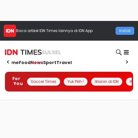
Baca artikel
IDN Times
lainnya di IDN App
Install
SULSEL
Home
Food
News
Sport
Travel
For
Soccer Times
Yuk Pilih !
Iklanin di IDN
INSI
You