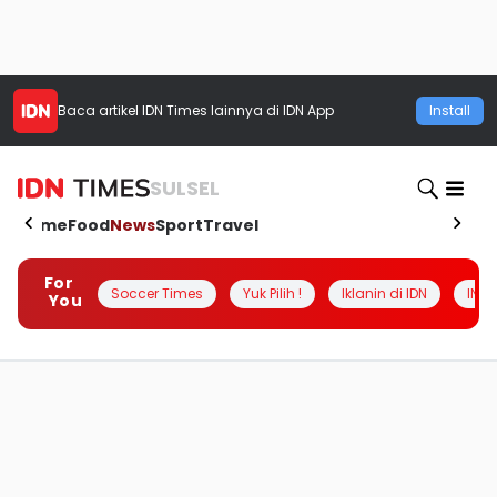
Baca artikel
IDN Times
lainnya di IDN App
Install
SULSEL
Home
Food
News
Sport
Travel
For
Soccer Times
Yuk Pilih !
Iklanin di IDN
INSI
You