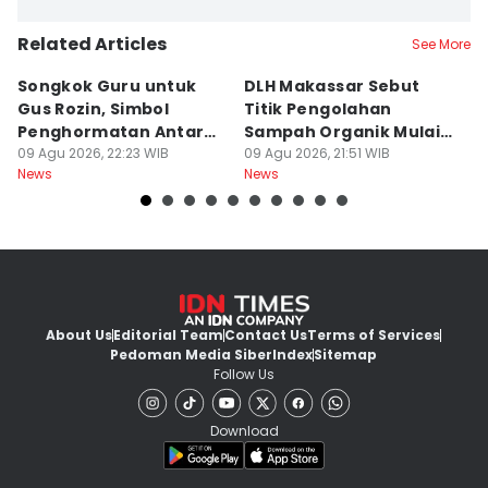
Related Articles
See More
Songkok Guru untuk
DLH Makassar Sebut
[
Gus Rozin, Simbol
Titik Pengolahan
M
Penghormatan Antar
Sampah Organik Mulai
P
Ulama
09 Agu 2026, 22:23 WIB
Bermunculan
09 Agu 2026, 21:51 WIB
P
09
News
News
Ne
About Us
Editorial Team
Contact Us
Terms of Services
Pedoman Media Siber
Index
Sitemap
Follow Us
Download