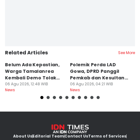
Related Articles
See More
Belum Ada Kepastian,
Polemik Perda LAD
M
Warga Tamalanrea
Gowa, DPRD Panggil
M
Kembali Demo Tolak
Pemkab dan Kesultanan
K
Lokasi PSEL
06 Agu 2026, 12:48 WIB
Gowa
06 Agu 2026, 04:21 WIB
M
05
News
News
Ne
About Us
Editorial Team
Contact Us
Terms of Services