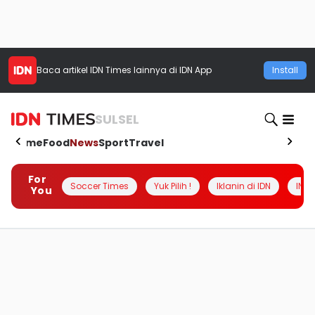
Baca artikel
IDN Times
lainnya di IDN App
Install
SULSEL
Home
Food
News
Sport
Travel
For
Soccer Times
Yuk Pilih !
Iklanin di IDN
INSI
You