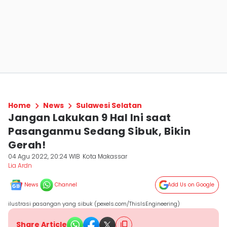
Home
News
Sulawesi Selatan
Jangan Lakukan 9 Hal Ini saat
Pasanganmu Sedang Sibuk, Bikin
Gerah!
04 Agu 2022, 20:24 WIB
Kota Makassar
Lia Ardn
News
Channel
Add Us on Google
ilustrasi pasangan yang sibuk (pexels.com/ThisIsEngineering)
Share Article