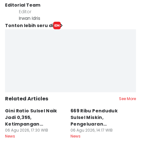
Editorial Team
Editor
Irwan Idris
Tonton lebih seru di
Related Articles
See More
Gini Ratio Sulsel Naik
669 Ribu Penduduk
B
Jadi 0,355,
Sulsel Miskin,
T
Ketimpangan
Pengeluaran
D
Perdesaan Meningkat
06 Agu 2026, 17:30 WIB
Terbesarnya Rokok
06 Agu 2026, 14:17 WIB
P
06
News
News
Ne