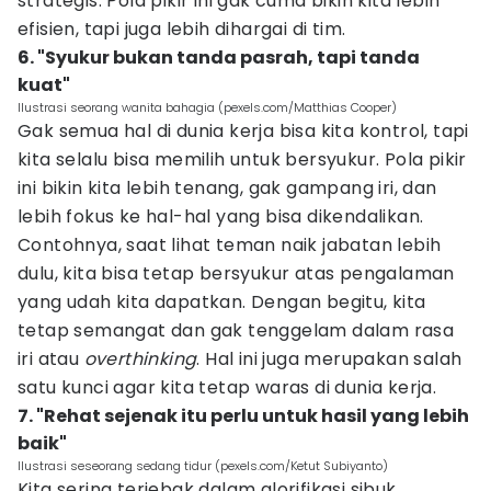
strategis. Pola pikir ini gak cuma bikin kita lebih
efisien, tapi juga lebih dihargai di tim.
6. "Syukur bukan tanda pasrah, tapi tanda
kuat"
Ilustrasi seorang wanita bahagia (pexels.com/Matthias Cooper)
Gak semua hal di dunia kerja bisa kita kontrol, tapi
kita selalu bisa memilih untuk bersyukur. Pola pikir
ini bikin kita lebih tenang, gak gampang iri, dan
lebih fokus ke hal-hal yang bisa dikendalikan.
Contohnya, saat lihat teman naik jabatan lebih
dulu, kita bisa tetap bersyukur atas pengalaman
yang udah kita dapatkan. Dengan begitu, kita
tetap semangat dan gak tenggelam dalam rasa
iri atau
overthinking
. Hal ini juga merupakan salah
satu kunci agar kita tetap waras di dunia kerja.
7. "Rehat sejenak itu perlu untuk hasil yang lebih
baik"
Ilustrasi seseorang sedang tidur (pexels.com/Ketut Subiyanto)
Kita sering terjebak dalam glorifikasi sibuk.