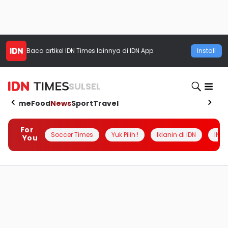
Baca artikel
IDN Times
lainnya di IDN App
Install
SULSEL
Home
Food
News
Sport
Travel
For
Soccer Times
Yuk Pilih !
Iklanin di IDN
INSI
You