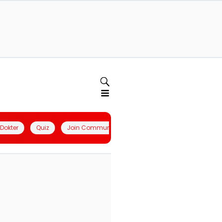
l Dokter
Quiz
Join Community