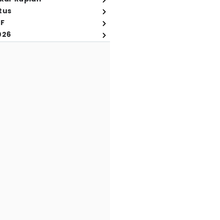
tus
FF
026