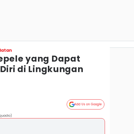
latan
epele yang Dapat
Diri di Lingkungan
Add Us on Google
cquadio)