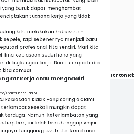
n memfasilitasi kolaborasi yang lebih
 diri yang buruk dapat menghambat
enciptakan suasana kerja yang tidak
rkadang kita melakukan kebiasaan-
k sepele, tapi sebenernya menjadi batu
tasi profesional kita sendiri. Mari kita
ai lima kebiasaan sederhana yang
ri di lingkungan kerja. Baca sampai habis
at kita semua!
Tonton leb
rangkat kerja atau menghadiri
.com/Andrea Piacquadio)
 kebiasaan klasik yang sering dialami
 terlambat sesekali mungkin dapat
ak terduga. Namun, keterlambatan yang
tiap hari, ini tidak bisa dianggap wajar.
urangnya tanggung jawab dan komitmen