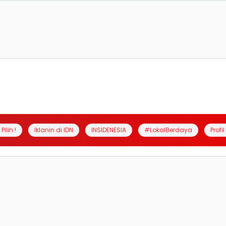
Pilih !
Iklanin di IDN
INSIDENESIA
#LokalBerdaya
Profi