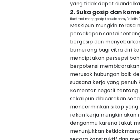
yang tidak dapat diandalka
2. Suka gosip dan kome
ilustrasi menggosip (pexels.com/Felicity 
Meskipun mungkin terasa 
percakapan santai tentang
bergosip dan menyebarkan
bumerang bagi citra diri ka
menciptakan persepsi bah
berpotensi membicarakan o
merusak hubungan baik de
suasana kerja yang penuh 
Komentar negatif tentang p
sekalipun dibicarakan seca
mencerminkan sikap yang ti
rekan kerja mungkin akan 
denganmu karena takut menj
menunjukkan ketidakmamp
secara konstruktif dan menc