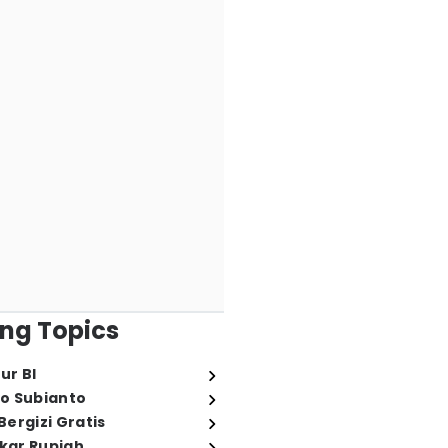
ng Topics
ur BI
o Subianto
ergizi Gratis
ukar Rupiah