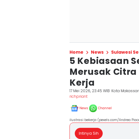
Home
News
Sulawesi Se
5 Kebiasaan S
Merusak Citra 
Kerja
17 Mei 2026, 23:45 WIB
Kota Makassar
richpriant
News
Channel
ilustrasi bekerja (pexels.com/Andrea Pia
Intinya Sih