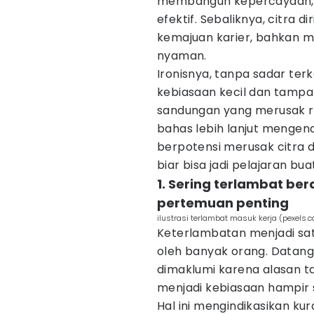
membangun kepercayaan, da
efektif. Sebaliknya, citra
kemajuan karier, bahkan m
nyaman.
Ironisnya, tanpa sadar te
kebiasaan kecil dan tampa
sandungan yang merusak repu
bahas lebih lanjut mengen
berpotensi merusak citra di
biar bisa jadi pelajaran bu
1. Sering terlambat be
pertemuan penting
ilustrasi terlambat masuk kerja (pexels
Keterlambatan menjadi satu
oleh banyak orang. Datang
dimaklumi karena alasan t
menjadi kebiasaan hampir se
Hal ini mengindikasikan k