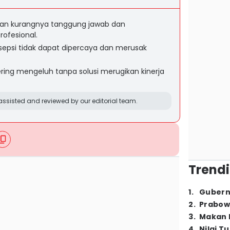
an kurangnya tanggung jawab dan
fesional.
sepsi tidak dapat dipercaya dan merusak
ing mengeluh tanpa solusi merugikan kinerja
ssisted and reviewed by our editorial team.
Trendi
1
.
Gubern
2
.
Prabow
3
.
Makan B
4
.
Nilai T