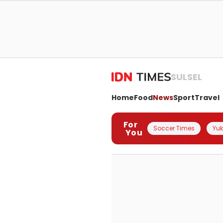
SULSEL
Home
Food
News
Sport
Travel
For
Soccer Times
Yuk 
You