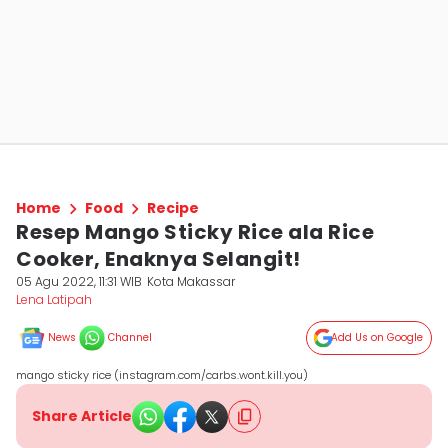
Home
Food
Recipe
Resep Mango Sticky Rice ala Rice
Cooker, Enaknya Selangit!
05 Agu 2022, 11:31 WIB
Kota Makassar
Lena Latipah
News
Channel
Add Us on Google
mango sticky rice (instagram.com/carbs.wont.kill.you)
Share Article