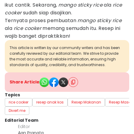
ikut cantik. Sekarang,
mango sticky rice
ala
rice
cooker
sudah siap disajikan.
Ternyata proses pembuatan
mango sticky rice
ala
rice cooker
memang semudah itu. Resep ini
wajib banget dipraktikkan!
This article is written by our community writers and has been
carefully reviewed by our editorial team. We strive to provide
the most accurate and reliable information, ensuring high
standards of quality, credibility, and trustworthiness.
Share Article
Topics
rice cooker
resep anak kos
Resep Makanan
Resep Masak
Divert me
Editorial Team
Editor
Aan Pranata