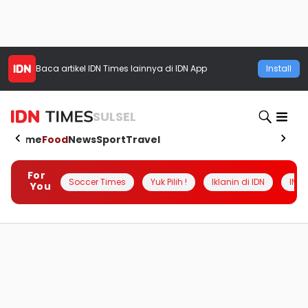
Baca artikel
IDN Times
lainnya di IDN App
Install
SULSEL
Home
Food
News
Sport
Travel
For
Soccer Times
Yuk Pilih !
Iklanin di IDN
INSI
You