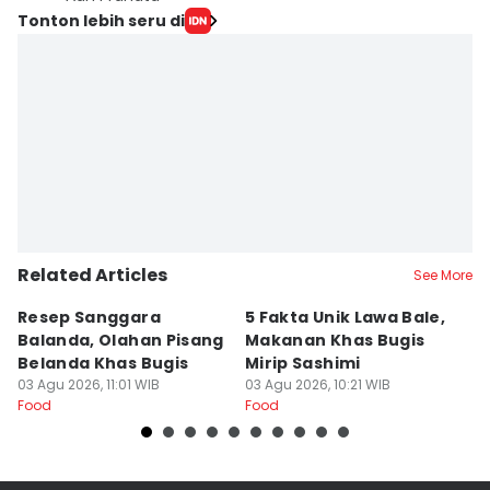
Tonton lebih seru di
Related Articles
See More
Resep Sanggara
5 Fakta Unik Lawa Bale,
7 
Balanda, Olahan Pisang
Makanan Khas Bugis
S
Belanda Khas Bugis
Mirip Sashimi
T
03 Agu 2026, 11:01 WIB
03 Agu 2026, 10:21 WIB
02
Food
Food
Fo