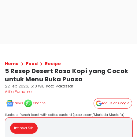
Home
Food
Recipe
5 Resep Desert Rasa Kopi yang Cocok
untuk Menu Buka Puasa
22 Feb 2026, 15:10 WIB
Kota Makassar
Alifia Purnomo
News
Channel
Add Us on Google
ilustrasi french toast with coffee custard (pexels.com/Murtada Mustafa)
Intinya Sih