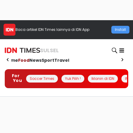
Baca artikel
IDN Times
lainnya di IDN App
Install
SULSEL
Home
Food
News
Sport
Travel
For
Soccer Times
Yuk Pilih !
Iklanin di IDN
INSI
You