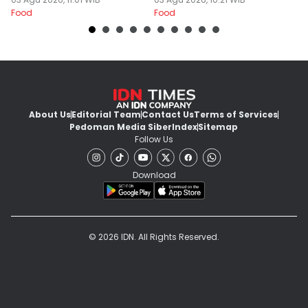
Food
Food
Fo
About Us
Editorial Team
Contact Us
Terms of Services
Pedoman Media Siber
Index
Sitemap
Follow Us
Download
© 2026 IDN. All Rights Reserved.