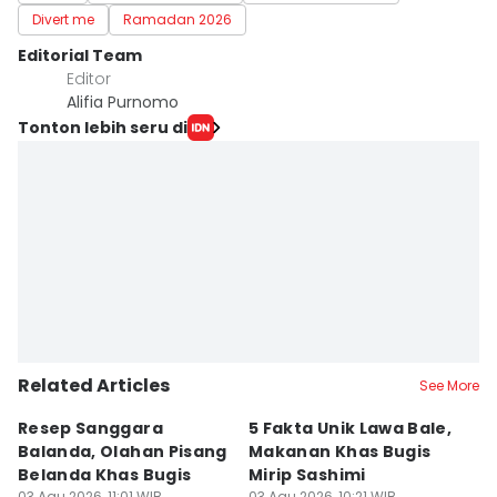
Divert me
Ramadan 2026
Editorial Team
Editor
Alifia Purnomo
Tonton lebih seru di
Related Articles
See More
Resep Sanggara
5 Fakta Unik Lawa Bale,
7 
Balanda, Olahan Pisang
Makanan Khas Bugis
S
Belanda Khas Bugis
Mirip Sashimi
T
03 Agu 2026, 11:01 WIB
03 Agu 2026, 10:21 WIB
02