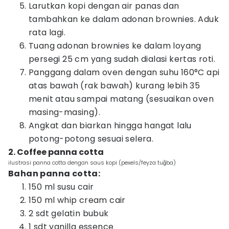
Larutkan kopi dengan air panas dan
tambahkan ke dalam adonan brownies. Aduk
rata lagi.
Tuang adonan brownies ke dalam loyang
persegi 25 cm yang sudah dialasi kertas roti.
Panggang dalam oven dengan suhu 160°C api
atas bawah (rak bawah) kurang lebih 35
menit atau sampai matang (sesuaikan oven
masing-masing).
Angkat dan biarkan hingga hangat lalu
potong-potong sesuai selera.
2. Coffee panna cotta
ilustrasi panna cotta dengan saus kopi (pexels/feyza tuğba)
Bahan panna cotta:
150 ml susu cair
150 ml whip cream cair
2 sdt gelatin bubuk
1 sdt vanilla essence