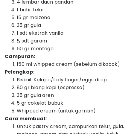
4 lembar daun pandan
1 butir telur
15 gr maizena
35 gr gula
1 sdt ekstrak vanila
½ sdt garam
60 gr mentega
Campuran:
150 ml whipped cream (sebelum dikocok)
Pelengkap:
Biskuit Kelapa/lady finger/eggs drop
80 gr biang kopi (espresso)
35 gr gula aren
5 gr cokelat bubuk
Whipped cream (untuk garnish)
Cara membuat:
Untuk pastry cream, campurkan telur, gula,