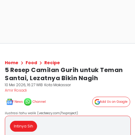
Home
Food
Recipe
5 Resep Camilan Gurih untuk Teman
Santai, Lezatnya Bikin Nagih
10 Mei 2026, 16:27 WIB
Kota Makassar
Amir Rosadi
News
Channel
Add Us on Google
ilustrasi tahu walik (vecteezy.com/fxxproject)
Intinya Sih