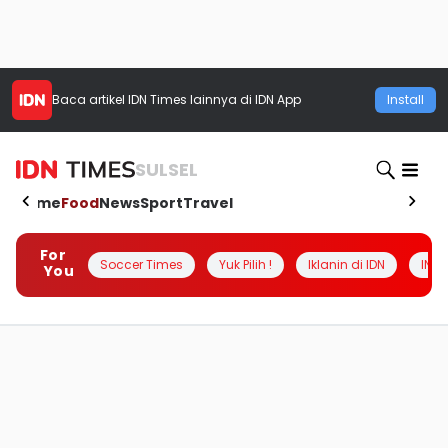
Baca artikel
IDN Times
lainnya di IDN App
Install
SULSEL
Home
Food
News
Sport
Travel
For
Soccer Times
Yuk Pilih !
Iklanin di IDN
INSI
You