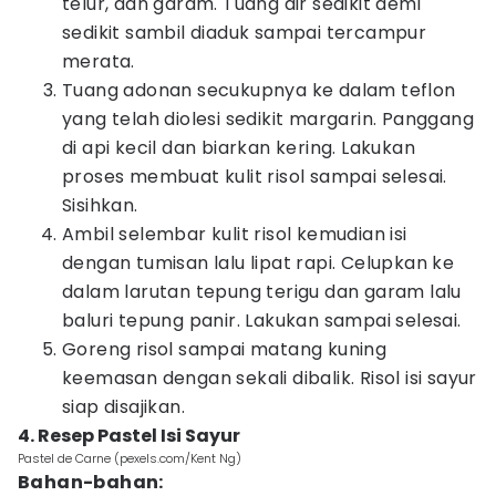
telur, dan garam. Tuang air sedikit demi
sedikit sambil diaduk sampai tercampur
merata.
Tuang adonan secukupnya ke dalam teflon
yang telah diolesi sedikit margarin. Panggang
di api kecil dan biarkan kering. Lakukan
proses membuat kulit risol sampai selesai.
Sisihkan.
Ambil selembar kulit risol kemudian isi
dengan tumisan lalu lipat rapi. Celupkan ke
dalam larutan tepung terigu dan garam lalu
baluri tepung panir. Lakukan sampai selesai.
Goreng risol sampai matang kuning
keemasan dengan sekali dibalik. Risol isi sayur
siap disajikan.
4. Resep Pastel Isi Sayur
Pastel de Carne (pexels.com/Kent Ng)
Bahan-bahan: