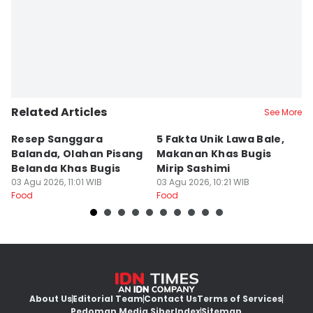
Related Articles
See More
Resep Sanggara
5 Fakta Unik Lawa Bale,
7 
Balanda, Olahan Pisang
Makanan Khas Bugis
S
Belanda Khas Bugis
Mirip Sashimi
T
03 Agu 2026, 11:01 WIB
03 Agu 2026, 10:21 WIB
02
Food
Food
Fo
About Us
Editorial Team
Contact Us
Terms of Services
Pedoman Media Siber
Index
Sitemap