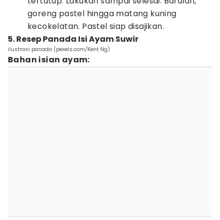
tertutup. Lakukan sampai selesai. Barulah,
goreng pastel hingga matang kuning
kecokelatan. Pastel siap disajikan.
5. Resep Panada Isi Ayam Suwir
ilustrasi panada (pexels.com/Kent Ng)
Bahan isian ayam: