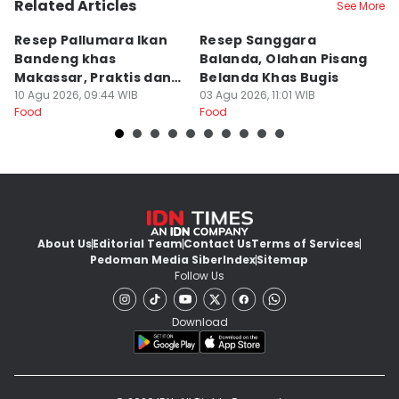
Related Articles
See More
Resep Pallumara Ikan
Resep Sanggara
5 
Bandeng khas
Balanda, Olahan Pisang
M
Makassar, Praktis dan
Belanda Khas Bugis
M
Enak!
10 Agu 2026, 09:44 WIB
03 Agu 2026, 11:01 WIB
03
Food
Food
Fo
About Us
Editorial Team
Contact Us
Terms of Services
Pedoman Media Siber
Index
Sitemap
Follow Us
Download