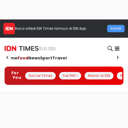
Baca artikel
IDN Times
lainnya di IDN App
Install
SULSEL
Home
Food
News
Sport
Travel
For
Soccer Times
Yuk Pilih !
Iklanin di IDN
INSI
You