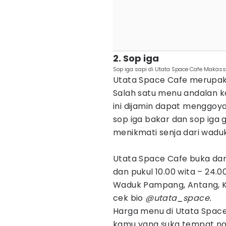
2. Sop iga
Sop iga sapi di Utata Space Cafe Makas
Utata Space Cafe merupak
Salah satu menu andalan ka
ini dijamin dapat menggoya
sop iga bakar dan sop iga g
menikmati senja dari wadu
Utata Space Cafe buka dari
dan pukul 10.00 wita – 24.
Waduk Pampang, Antang, K
cek bio
@utata_space.
Harga menu di Utata Space 
kamu yang suka tempat n