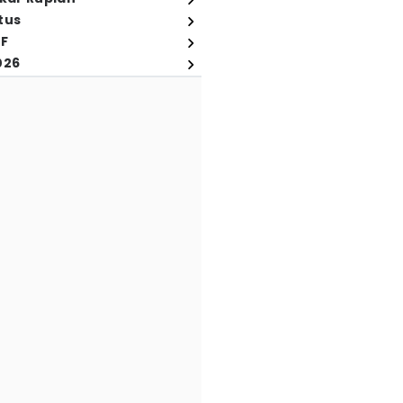
tus
FF
026