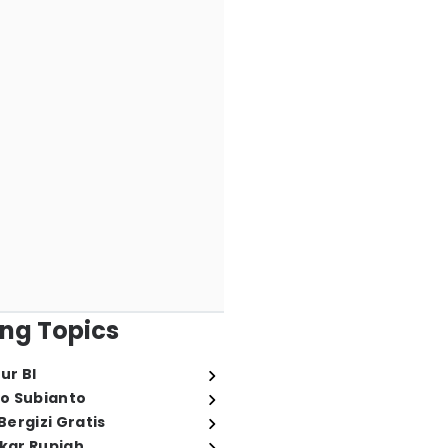
ng Topics
ur BI
o Subianto
ergizi Gratis
ukar Rupiah