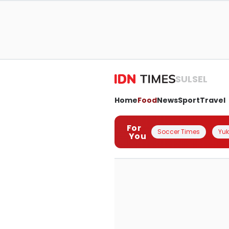
SULSEL
Home
Food
News
Sport
Travel
For
Soccer Times
Yuk 
You