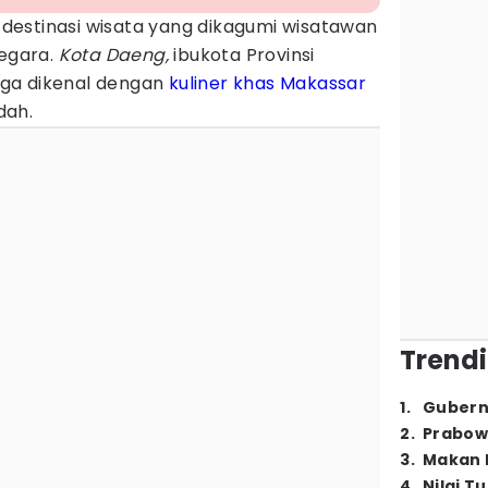
estinasi wisata yang dikagumi wisatawan
egara.
Kota Daeng,
ibukota Provinsi
juga dikenal dengan
kuliner khas Makassar
dah.
Trendi
1
.
Gubern
2
.
Prabow
3
.
Makan B
4
.
Nilai T