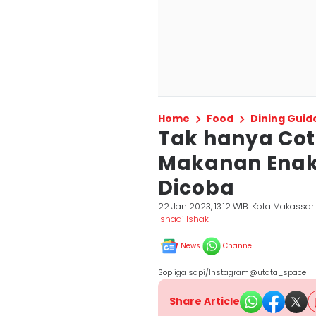
Home
Food
Dining Guid
Tak hanya Cot
Makanan Enak 
Dicoba
22 Jan 2023, 13:12 WIB
Kota Makassar
Ishadi Ishak
News
Channel
Sop iga sapi/Instagram@utata_space
Share Article