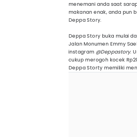
menemani anda saat sarap
makanan enak, anda pun b
Deppa Story.
Deppa Story buka mulai dar
Jalan Monumen Emmy Saela
instagram
@Deppastory
. 
cukup merogoh kocek Rp20.0
Deppa Storty memiliki men