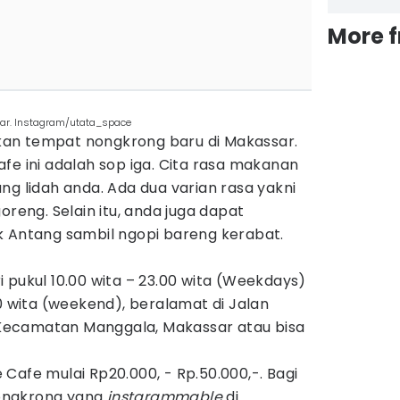
More 
sar. Instagram/utata_space
an tempat nongkrong baru di Makassar.
fe ini adalah sop iga. Cita rasa makanan
ng lidah anda. Ada dua varian rasa yakni
oreng. Selain itu, anda juga dapat
k Antang sambil ngopi bareng kerabat.
 pukul 10.00 wita – 23.00 wita (Weekdays)
00 wita (weekend), beralamat di Jalan
ecamatan Manggala, Makassar atau bisa
Cafe mulai Rp20.000, - Rp.50.000,-. Bagi
ongkrong yang
instgrammable
di