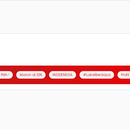
Pilih !
Iklanin di IDN
INSIDENESIA
#LokalBerdaya
Profi