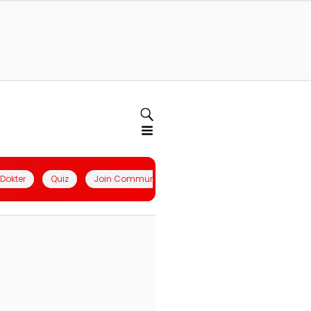
l Dokter
Quiz
Join Community