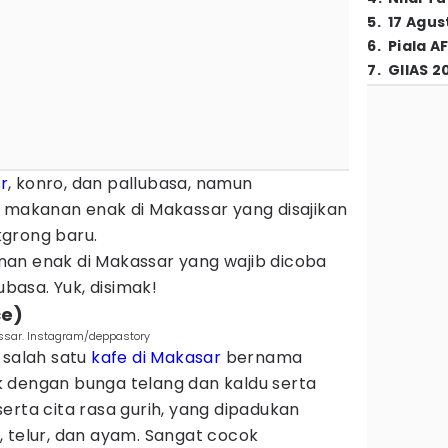
5
.
17 Agus
6
.
Piala A
7
.
GIIAS 2
r
, konro, dan pallubasa, namun
k makanan enak di Makassar yang disajikan
grong baru.
an enak di Makassar yang wajib dicoba
ubasa. Yuk, disimak!
ce)
assar. Instagram/deppastory
di salah satu
kafe di Makasar
bernama
 dengan bunga telang dan kaldu serta
erta cita rasa gurih, yang dipadukan
 telur, dan ayam. Sangat cocok