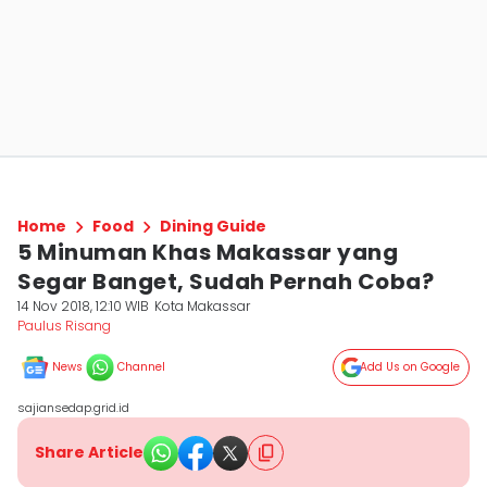
Home
Food
Dining Guide
5 Minuman Khas Makassar yang
Segar Banget, Sudah Pernah Coba?
14 Nov 2018, 12:10 WIB
Kota Makassar
Paulus Risang
News
Channel
Add Us on Google
sajiansedap.grid.id
Share Article