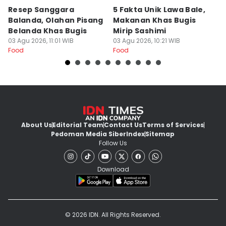
Resep Sanggara
5 Fakta Unik Lawa Bale,
7 
Balanda, Olahan Pisang
Makanan Khas Bugis
S
Belanda Khas Bugis
Mirip Sashimi
T
03 Agu 2026, 11:01 WIB
03 Agu 2026, 10:21 WIB
02
Food
Food
Fo
About Us
Editorial Team
Contact Us
Terms of Services
Pedoman Media Siber
Index
Sitemap
Follow Us
Download
© 2026 IDN. All Rights Reserved.