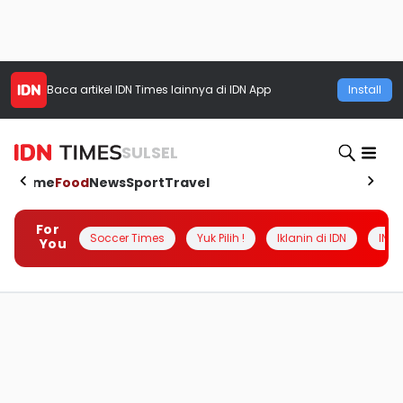
Baca artikel
IDN Times
lainnya di IDN App
Install
SULSEL
Home
Food
News
Sport
Travel
For
Soccer Times
Yuk Pilih !
Iklanin di IDN
INSI
You