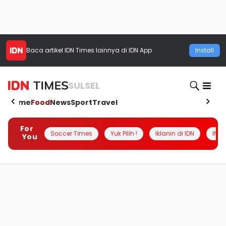
Baca artikel
IDN Times
lainnya di IDN App
Install
SULSEL
Home
Food
News
Sport
Travel
For
Soccer Times
Yuk Pilih !
Iklanin di IDN
INSI
You