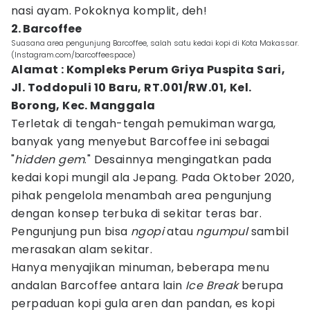
nasi ayam. Pokoknya komplit, deh!
2. Barcoffee
Suasana area pengunjung Barcoffee, salah satu kedai kopi di Kota Makassar.
(Instagram.com/barcoffeespace)
Alamat : Kompleks Perum Griya Puspita Sari,
Jl. Toddopuli 10 Baru, RT.001/RW.01, Kel.
Borong, Kec. Manggala
Terletak di tengah-tengah pemukiman warga,
banyak yang menyebut Barcoffee ini sebagai
"
hidden gem
." Desainnya mengingatkan pada
kedai kopi mungil ala Jepang. Pada Oktober 2020,
pihak pengelola menambah area pengunjung
dengan konsep terbuka di sekitar teras bar.
Pengunjung pun bisa
ngopi
atau
ngumpul
sambil
merasakan alam sekitar.
Hanya menyajikan minuman, beberapa menu
andalan Barcoffee antara lain
Ice Break
berupa
perpaduan kopi gula aren dan pandan, es kopi