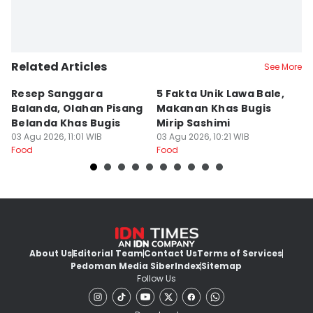
Related Articles
See More
Resep Sanggara
5 Fakta Unik Lawa Bale,
7 
Balanda, Olahan Pisang
Makanan Khas Bugis
S
Belanda Khas Bugis
Mirip Sashimi
T
03 Agu 2026, 11:01 WIB
03 Agu 2026, 10:21 WIB
02
Food
Food
Fo
About Us
Editorial Team
Contact Us
Terms of Services
Pedoman Media Siber
Index
Sitemap
Follow Us