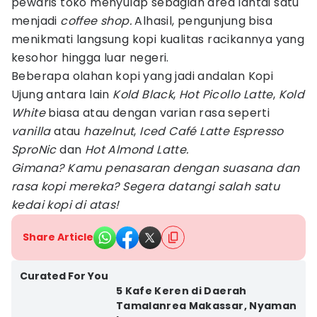
pewaris toko menyulap sebagian area lantai satu
menjadi
coffee shop.
Alhasil, pengunjung bisa
menikmati langsung kopi kualitas racikannya yang
kesohor hingga luar negeri.
Beberapa olahan kopi yang jadi andalan Kopi
Ujung antara lain
Kold Black
,
Hot Picollo Latte
,
Kold
White
biasa atau dengan varian rasa seperti
vanilla
atau
hazelnut
,
Iced Café Latte
Espresso
SproNic
dan
Hot Almond Latte.
Gimana? Kamu penasaran dengan suasana dan
rasa kopi mereka? Segera datangi salah satu
kedai kopi di atas!
Share Article
Curated For You
5 Kafe Keren di Daerah
Tamalanrea Makassar, Nyaman