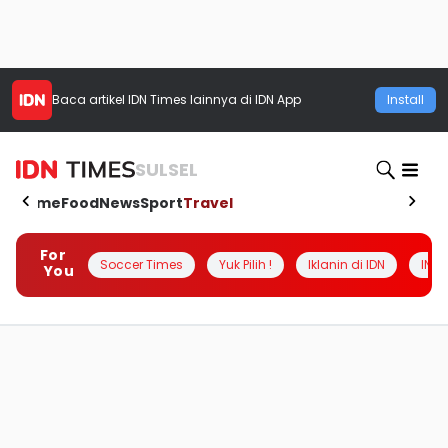
Baca artikel
IDN Times
lainnya di IDN App
Install
SULSEL
Home
Food
News
Sport
Travel
For
Soccer Times
Yuk Pilih !
Iklanin di IDN
INSI
You