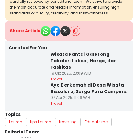
carefully reviewed by our editorial team. We strive to provide
the most accurate and reliable information, ensuring high
standards of quality, credibility, and trustworthiness.
Share Article
Curated For You
Wisata Pantai Galesong
Takalar: Lokasi, Harga, dan
Fasilitas
19 Okt 2025, 23:09 WIB
Travel
Ayo Berkemah di Desa Wisata
Bissoloro, Surga Para Campers
07 Apr 2025, 11:06 WIB
Travel
Topics
liburan
tips liburan
travelling
Educate me
Editorial Team