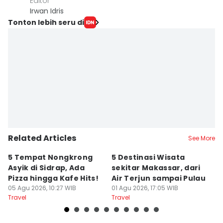
Editor
Irwan Idris
Tonton lebih seru di
Related Articles
See More
5 Tempat Nongkrong
5 Destinasi Wisata
5
Asyik di Sidrap, Ada
sekitar Makassar, dari
M
Pizza hingga Kafe Hits!
Air Terjun sampai Pulau
J
05 Agu 2026, 10:27 WIB
01 Agu 2026, 17:05 WIB
B
01
Travel
Travel
Tr