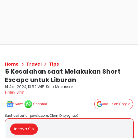
Home
Travel
Tips
5 Kesalahan saat Melakukan Short
Escape untuk Liburan
14 Apr 2024, 13:52 WIB
Kota Makassar
Finley Shin
News
Channel
Add Us on Google
ilustrasi turis (pexels.com/Clem Onojeghuo)
Intinya Sih