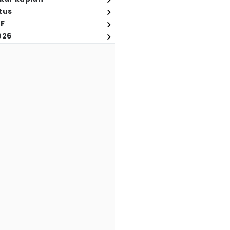
tus
FF
026