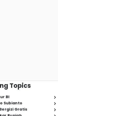
ng Topics
ur BI
o Subianto
ergizi Gratis
ukar Rupiah