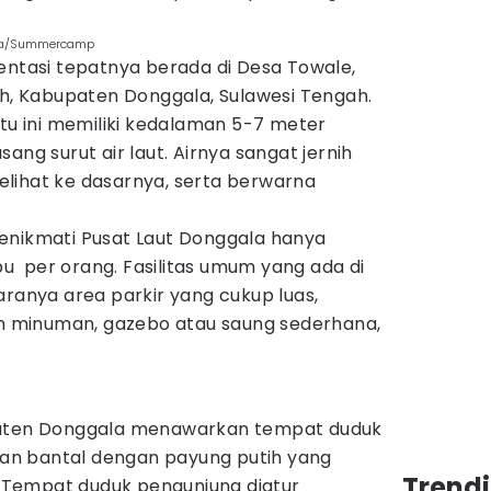
ala/Summercamp
entasi tepatnya berada di Desa Towale,
 Kabupaten Donggala, Sulawesi Tengah.
atu ini memiliki kedalaman 5-7 meter
ang surut air laut. Airnya sangat jernih
lihat ke dasarnya, serta berwarna
enikmati Pusat Laut Donggala hanya
 per orang. Fasilitas umum yang ada di
aranya area parkir yang cukup luas,
 minuman, gazebo atau saung sederhana,
paten Donggala menawarkan tempat duduk
skan bantal dengan payung putih yang
Trendi
i. Tempat duduk pengunjung diatur