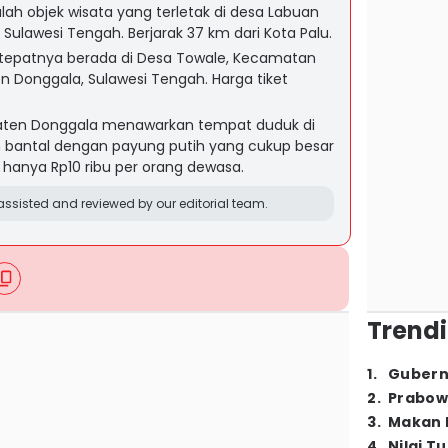
lah objek wisata yang terletak di desa Labuan
Sulawesi Tengah. Berjarak 37 km dari Kota Palu.
i tepatnya berada di Desa Towale, Kecamatan
 Donggala, Sulawesi Tengah. Harga tiket
paten Donggala menawarkan tempat duduk di
an bantal dengan payung putih yang cukup besar
uk hanya Rp10 ribu per orang dewasa.
ssisted and reviewed by our editorial team.
Trendi
1
.
Gubern
2
.
Prabow
3
.
Makan B
4
.
Nilai T