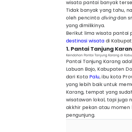
wisata pantai banyak terse
Tidak banyak yang tahu, na
oleh pencinta
diving
dan sn
yang dimilikinya.
Berikut lima wisata pantai 
destinasi wisata
di Kabupate
1. Pantai Tanjung Kara
Keindahan Pantai Tanjung Karang di Ka
Pantai Tanjung Karang adal
Labuan Bajo, Kabupaten Do
dari Kota
Palu
, ibu kota Pr
yang lebih baik untuk memu
Karang, tempat yang suda
wisatawan lokal, tapi jug
akkhir pekan atau momen har
pengunjung.