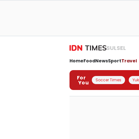
SULSEL
Home
Food
News
Sport
Travel
For
Soccer Times
Yuk 
You