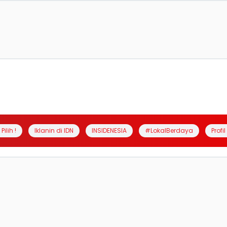
Pilih !
Iklanin di IDN
INSIDENESIA
#LokalBerdaya
Profi