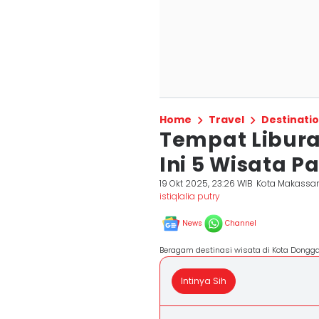
Home
Travel
Destinati
Tempat Liburan
Ini 5 Wisata P
19 Okt 2025, 23:26 WIB
Kota Makassa
istiqlalia putry
News
Channel
Beragam destinasi wisata di Kota Dongga
Intinya Sih