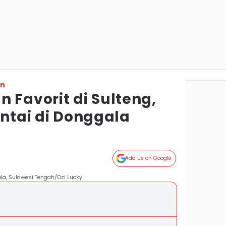
on
 Favorit di Sulteng,
antai di Donggala
r
Add Us on Google
la, Sulawesi Tengah/Ozi Lucky