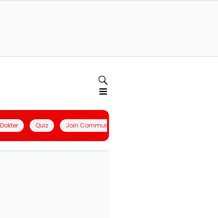
l Dokter
Quiz
Join Community