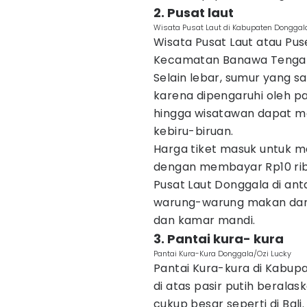
2. Pusat laut
Wisata Pusat Laut di Kabupaten Dongg
Wisata Pusat Laut atau Pus
Kecamatan Banawa Tengah,
Selain lebar, sumur yang s
karena dipengaruhi oleh pas
hingga wisatawan dapat me
kebiru-biruan.
Harga tiket masuk untuk m
dengan membayar Rp10 ribu
Pusat Laut Donggala di ant
warung-warung makan dan
dan kamar mandi.
3. Pantai kura- kura
Pantai Kura-Kura Donggala/Ozi Lucky
Pantai Kura-kura di Kabu
di atas pasir putih berala
cukup besar seperti di Bal