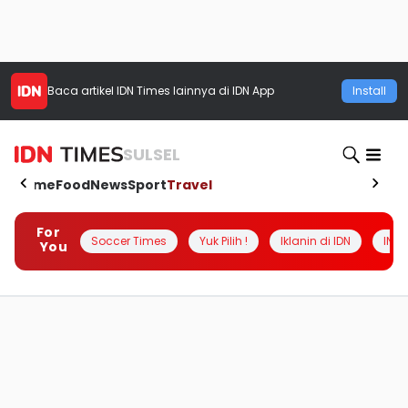
Baca artikel
IDN Times
lainnya di IDN App
Install
SULSEL
Home
Food
News
Sport
Travel
For
Soccer Times
Yuk Pilih !
Iklanin di IDN
INSI
You