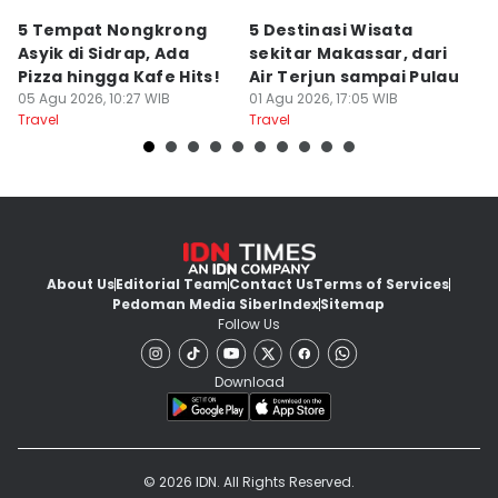
5 Tempat Nongkrong
5 Destinasi Wisata
5
Asyik di Sidrap, Ada
sekitar Makassar, dari
M
Pizza hingga Kafe Hits!
Air Terjun sampai Pulau
J
05 Agu 2026, 10:27 WIB
01 Agu 2026, 17:05 WIB
B
01
Travel
Travel
Tr
About Us
Editorial Team
Contact Us
Terms of Services
Pedoman Media Siber
Index
Sitemap
Follow Us
Download
© 2026 IDN. All Rights Reserved.