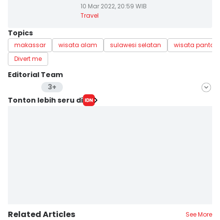
10 Mar 2022, 20:59 WIB
Travel
Topics
makassar
wisata alam
sulawesi selatan
wisata pantai
Divert me
Editorial Team
3+
Editor
Tonton lebih seru di
Ach. Hidayat Alsair
Editor
Aan Pranata
Editor
M Gunawan Mashar
Related Articles
See More